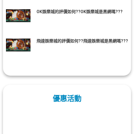
OK娛樂城的評價如何??OK娛樂城是黑網嗎???
飛達娛樂城的評價如何??飛達娛樂城是黑網嗎???
優惠活動