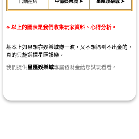
官網連結
中億娛樂城
➤
星匯娛樂城 ➤
※ 以上的圖表是我們收集玩家資料、心得分析。
基本上如果想靠娛樂城賺一波，又不想遇到不出金的，
真的只能選擇星匯娛樂。
我們提供
星匯
娛樂城
專屬發財金給您試玩看看。