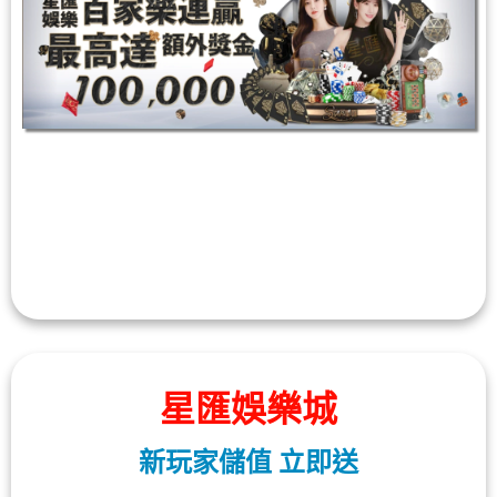
星匯娛樂城
新玩家儲值 立即送