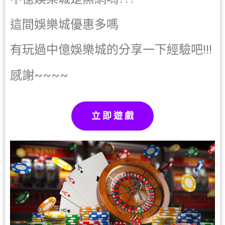
這間娛樂城優惠多嗎
有玩過中億娛樂城的分享一下經驗吧!!!
感謝~~~~
立 即 遊 戲