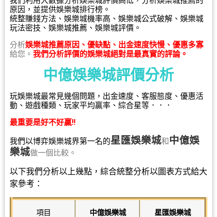
我們利用大數據分析娛樂城評價高低，分析娛樂城推薦的
原因，並提供娛樂城排行榜。
統整賺錢方法、娛樂城機率高、娛樂城公式破解、娛樂城
玩法密技、娛樂城推薦、娛樂城評價。
分析
娛樂城推薦原因、優缺點、出金速度快慢、優惠多寡
給您。
我們分析評價的娛樂城絕對是最真實的評論。
中億娛樂城評價分析
玩娛樂城最常見幾個問題，出金速度、客服態度、優惠活
動、遊戲種類、玩家平均贏率、綜合星等．．．
最重要是好不好贏!!
星匯
娛樂城
中億娛
我們以博弈娛樂城界第一名的
和
樂城
做一個比較。
以下我們分析以上幾點，綜合統整分析以圖表方式給大
家參考：
項目
中億娛樂城
星匯娛樂城