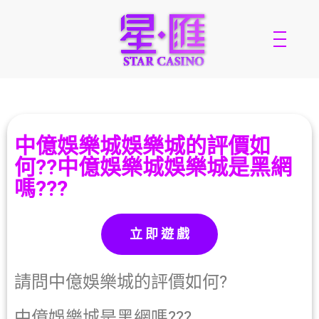
中億娛樂城娛樂城的評價如
何??中億娛樂城娛樂城是黑網
嗎???
立 即 遊 戲
請問中億娛樂城的評價如何?
中億娛樂城是黑網嗎???