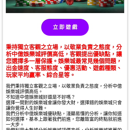
立 即 遊 戲
秉持獨立客觀之立場，以敬業負責之態度，分
析中億
娛樂城評價高低，客觀提出優缺點，讓
您選擇多一層保護。娛樂城最常見幾個問題，
出金速度、客服態度、優惠活動、遊戲種類、
玩家平均贏率、綜合星等。
我們秉持獨立客觀之立場，以敬業負責之態度，分析中億
娛樂城評價高低。
不知道中億娛樂城好還是不好嗎？
選擇一間對的娛樂城會讓你發大財，選擇錯的娛樂城只會
讓你覺得人生好難。
我們分析中億娛樂城優缺點，淺顯易懂的分析，讓你知道
如何選擇，基本上跟著我們前進，您離致富的終點就前進
一大步。