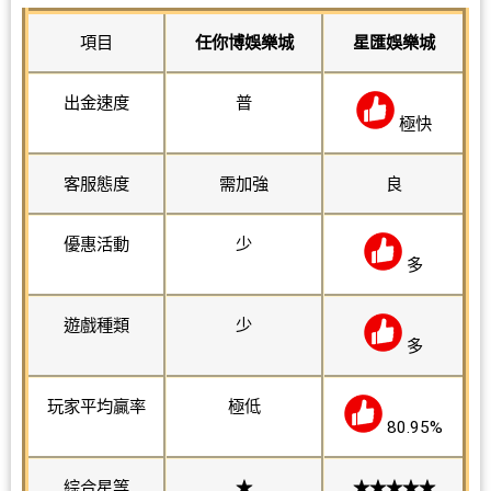
項目
任你博娛樂城
星匯娛樂城
出金速度
普
極快
客服態度
需加強
良
優惠活動
少
多
遊戲種類
少
多
玩家平均贏率
極低
80.95%
綜合星等
★
★★★★★