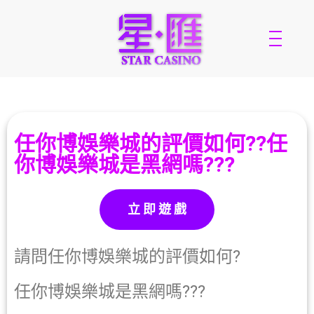
任你博娛樂城的評價如何??任
你博娛樂城是黑網嗎???
立 即 遊 戲
請問任你博娛樂城的評價如何?
任你博娛樂城是黑網嗎???