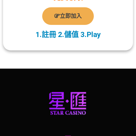
立即加入
1.註冊 2.儲值 3.Play