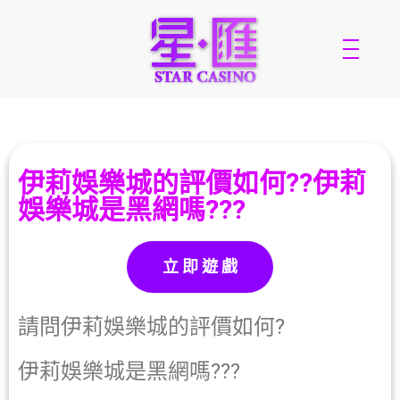
伊莉娛樂城的評價如何??伊莉
娛樂城是黑網嗎???
立 即 遊 戲
請問伊莉娛樂城的評價如何?
伊莉娛樂城是黑網嗎???