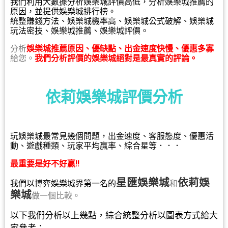
我們利用大數據分析娛樂城評價高低，分析娛樂城推薦的
原因，並提供娛樂城排行榜。
統整賺錢方法、娛樂城機率高、娛樂城公式破解、娛樂城
玩法密技、娛樂城推薦、娛樂城評價。
分析
娛樂城推薦原因、優缺點、出金速度快慢、優惠多寡
給您。
我們分析評價的娛樂城絕對是最真實的評論。
依莉娛樂城評價分析
玩娛樂城最常見幾個問題，出金速度、客服態度、優惠活
動、遊戲種類、玩家平均贏率、綜合星等．．．
最重要是好不好贏!!
星匯
娛樂城
依莉娛
我們以博弈娛樂城界第一名的
和
樂城
做一個比較。
以下我們分析以上幾點，綜合統整分析以圖表方式給大