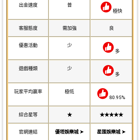
出金速度
普
極快
客服態度
需加強
良
優惠活動
少
多
遊戲種類
少
多
玩家平均贏率
極低
80.95%
綜合星等
★
★★★★★
官網連結
優塔娛樂城
➤
星匯娛樂城 ➤