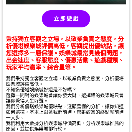
立 即 遊 戲
秉持獨立客觀之立場，以敬業負責之態度，分
析優塔
娛樂城評價高低，客觀提出優缺點，讓
您選擇多一層保護。娛樂城最常見幾個問題，
出金速度、客服態度、優惠活動、遊戲種類、
玩家平均贏率、綜合星等。
我們秉持獨立客觀之立場，以敬業負責之態度，分析優塔
娛樂城評價高低。
不知道優塔娛樂城好還是不好嗎？
選擇一間對的娛樂城會讓你發大財，選擇錯的娛樂城只會
讓你覺得人生好難。
我們分析優塔娛樂城優缺點，淺顯易懂的分析，讓你知道
如何選擇，基本上跟著我們前進，您離致富的終點就前進
一大步。
我們利用大數據分析娛樂城評價高低，分析娛樂城推薦的
原因，並提供娛樂城排行榜。