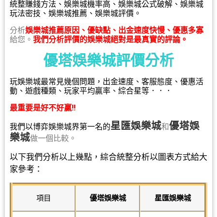
統整賺錢方法、娛樂城機率高、娛樂城公式破解、娛樂城
玩法密技、娛樂城推薦、娛樂城評價。
分析
娛樂城推薦原因、優缺點、出金速度快慢、優惠多寡
給您。
我們分析評價的娛樂城絕對是最真實的評論。
優塔娛樂城評價分析
玩娛樂城最常見幾個問題，出金速度、客服態度、優惠活
動、遊戲種類、玩家平均贏率、綜合星等．．．
最重要是好不好贏!!
星匯
娛樂城
優塔娛
我們以博弈娛樂城界第一名的
和
樂城
做一個比較。
以下我們分析以上幾點，綜合統整分析以圖表方式給大
家參考：
項目
優塔娛樂城
星匯娛樂城