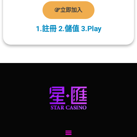
立即加入
1.註冊 2.儲值 3.Play