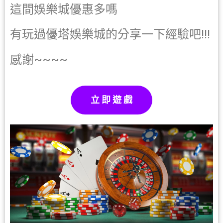
這間娛樂城優惠多嗎
有玩過優塔娛樂城的分享一下經驗吧!!!
感謝~~~~
立 即 遊 戲