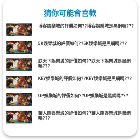
猜你可能會喜歡
博客娛樂城的評價如何??博客娛樂城是黑網嗎???
5K娛樂城的評價如何??5K娛樂城是黑網嗎???
朕天下娛樂城的評價如何??朕天下娛樂城是黑網
嗎???
KEY娛樂城的評價如何??KEY娛樂城是黑網嗎???
UP娛樂城的評價如何??UP娛樂城是黑網嗎???
華人匯娛樂城的評價如何??華人匯娛樂城是黑網
嗎???