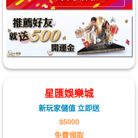
星匯娛樂城
新玩家儲值 立即送
$5000
免費領取