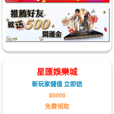
星匯娛樂城
新玩家儲值 立即送
$5000
免費領取