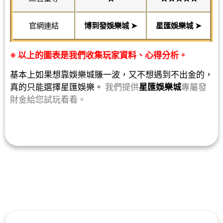
官網連結
博到發娛樂城
➤
星匯娛樂城 ➤
※ 以上的圖表是我們收集玩家資料、心得分析。
基本上如果想靠娛樂城賺一波，又不想遇到不出金的，
真的只能選擇星匯娛樂。
我們提供
星匯
娛樂城
專屬發
財金給您試玩看看。