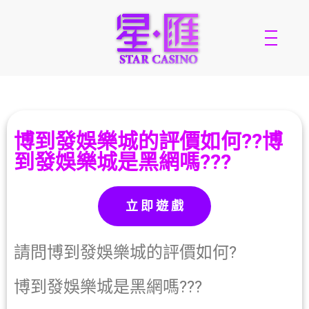
博到發娛樂城的評價如何??博
到發娛樂城是黑網嗎???
立 即 遊 戲
請問博到發娛樂城的評價如何?
博到發娛樂城是黑網嗎???