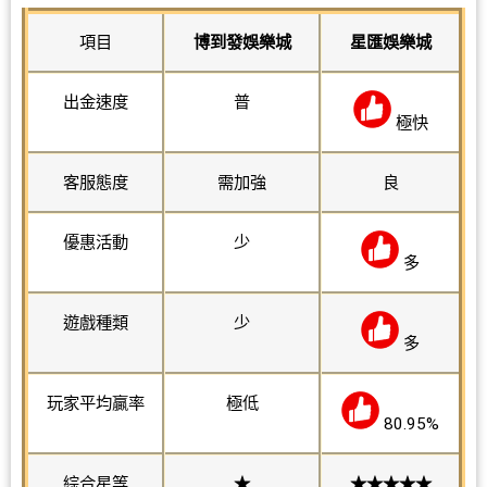
項目
博到發娛樂城
星匯娛樂城
出金速度
普
極快
客服態度
需加強
良
優惠活動
少
多
遊戲種類
少
多
玩家平均贏率
極低
80.95%
綜合星等
★
★★★★★