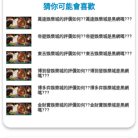
猜你可能會喜歡
萬達娛樂城的評價如何??萬達娛樂城是黑網嗎???
帝遊娛樂城的評價如何??帝遊娛樂城是黑網嗎???
東吉娛樂城的評價如何??東吉娛樂城是黑網嗎???
博到發娛樂城的評價如何??博到發娛樂城是黑網
嗎???
博多弈娛樂城的評價如何??博多弈娛樂城是黑網
嗎???
金財寶娛樂城的評價如何??金財寶娛樂城是黑網
嗎???