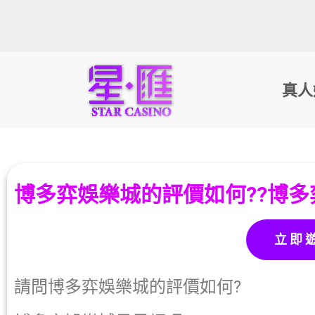
真人
博多弈娛樂城的評價如何??博多
立 即 
請問博多弈娛樂城的評價如何?