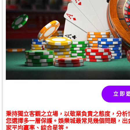
立 即 
秉持獨立客觀之立場，以敬業負責之態度，分析
您選擇多一層保護。娛樂城最常見幾個問題，出
家平均贏率、綜合星等。