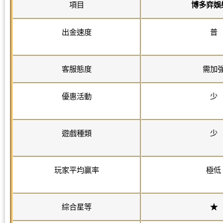
項目
博多弈娛
出金速度
普
客服態度
需加
優惠活動
少
遊戲種類
少
玩家平均贏率
極低
綜合星等
★