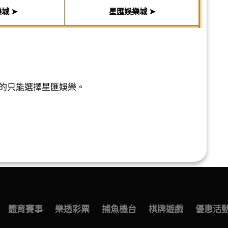
樂城
➤
星匯娛樂城 ➤
的只能選擇星匯娛樂。
體育賽事
樂透彩票
捕魚機台
棋牌遊戲
優惠活