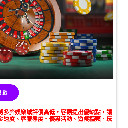
遊 戲
博多弈
娛樂城評價高低，客觀提出優缺點，讓
金速度、客服態度、優惠活動、遊戲種類、玩