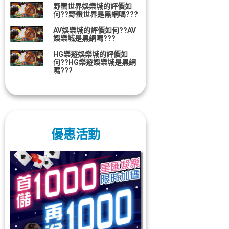
野蠻世界娛樂城的評價如
何??野蠻世界是黑網嗎???
AV娛樂城的評價如何??AV
娛樂城是黑網嗎???
HG樂遊娛樂城的評價如
何??HG樂遊娛樂城是黑網
嗎???
優惠活動