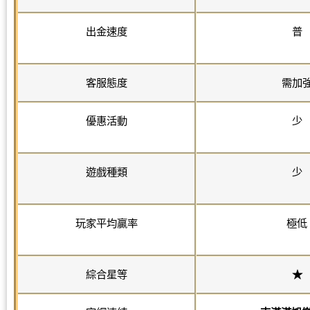
出金速度
普
客服態度
需加
優惠活動
少
遊戲種類
少
玩家平均贏率
極低
綜合星等
★