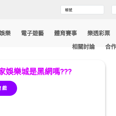
娛樂
電子遊藝
體育賽事
樂透彩票
相關討論
合
家娛樂城是黑網嗎???
遊 戲