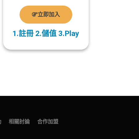
立即加入
1.註冊 2.儲值 3.Play
動
相關討論
合作加盟