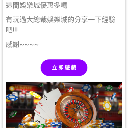
這間娛樂城優惠多嗎
有玩過大總裁娛樂城的分享一下經驗
吧!!!
感謝~~~~
立 即 遊 戲