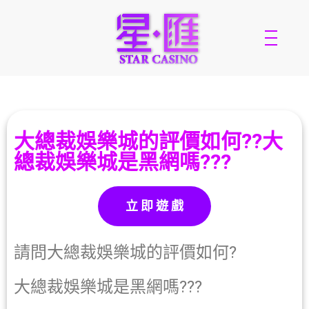
大總裁娛樂城的評價如何??大
總裁娛樂城是黑網嗎???
立 即 遊 戲
請問大總裁娛樂城的評價如何?
大總裁娛樂城是黑網嗎???