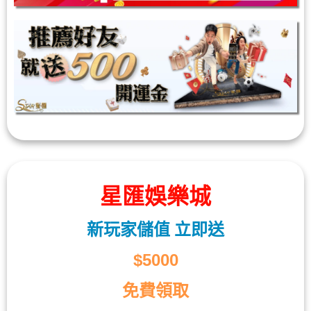
星匯娛樂城
新玩家儲值 立即送
$5000
免費領取