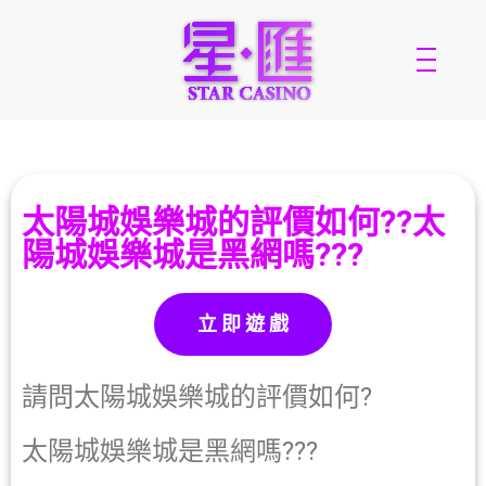
太陽城娛樂城的評價如何??太
陽城娛樂城是黑網嗎???
立 即 遊 戲
請問太陽城娛樂城的評價如何?
太陽城娛樂城是黑網嗎???