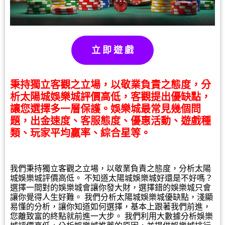
立 即 遊 戲
秉持獨立客觀之立場，以敬業負責之態度，分
析太陽城娛樂城評價高低，客觀提出優缺點，
讓您選擇多一層保護。娛樂城最常見幾個問
題，出金速度、客服態度、優惠活動、遊戲種
類、玩家平均贏率、綜合星等。
我們秉持獨立客觀之立場，以敬業負責之態度，分析太陽
城娛樂城評價高低。 不知道太陽城娛樂城好還是不好嗎？
選擇一間對的娛樂城會讓你發大財，選擇錯的娛樂城只會
讓你覺得人生好難。 我們分析太陽城娛樂城優缺點，淺顯
易懂的分析，讓你知道如何選擇，基本上跟著我們前進，
您離致富的終點就前進一大步。 我們利用大數據分析娛樂