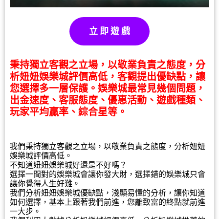
立 即 遊 戲
秉持獨立客觀之立場，以敬業負責之態度，分
析妞妞娛樂城評價高低，客觀提出優缺點，讓
您選擇多一層保護。娛樂城最常見幾個問題，
出金速度、客服態度、優惠活動、遊戲種類、
玩家平均贏率、綜合星等。
我們秉持獨立客觀之立場，以敬業負責之態度，分析妞妞
娛樂城評價高低。
不知道妞妞娛樂城好還是不好嗎？
選擇一間對的娛樂城會讓你發大財，選擇錯的娛樂城只會
讓你覺得人生好難。
我們分析妞妞娛樂城優缺點，淺顯易懂的分析，讓你知道
如何選擇，基本上跟著我們前進，您離致富的終點就前進
一大步。