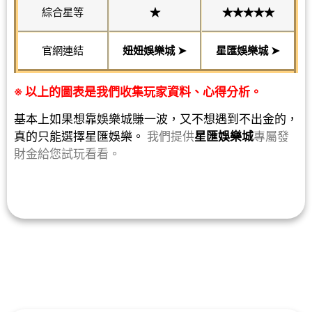
綜合星等
★
★★★★★
官網連結
妞妞娛樂城
➤
星匯娛樂城 ➤
※ 以上的圖表是我們收集玩家資料、心得分析。
基本上如果想靠娛樂城賺一波，又不想遇到不出金的，
真的只能選擇星匯娛樂。
我們提供
星匯
娛樂城
專屬發
財金給您試玩看看。