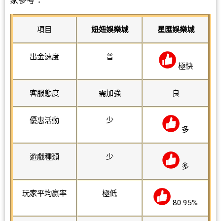
家參考：
項目
妞妞娛樂城
星匯娛樂城
出金速度
普
極快
客服態度
需加強
良
優惠活動
少
多
遊戲種類
少
多
玩家平均贏率
極低
80.95%