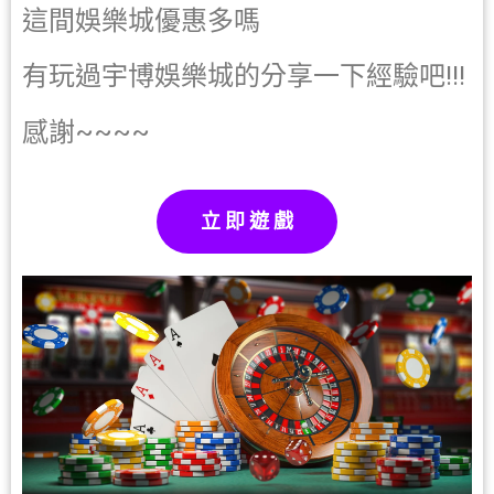
這間娛樂城優惠多嗎
有玩過宇博娛樂城的分享一下經驗吧!!!
感謝~~~~
立 即 遊 戲