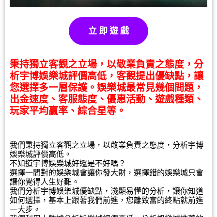
立 即 遊 戲
秉持獨立客觀之立場，以敬業負責之態度，分
析宇博娛樂城評價高低，客觀提出優缺點，讓
您選擇多一層保護。娛樂城最常見幾個問題，
出金速度、客服態度、優惠活動、遊戲種類、
玩家平均贏率、綜合星等。
我們秉持獨立客觀之立場，以敬業負責之態度，分析宇博
娛樂城評價高低。
不知道宇博娛樂城好還是不好嗎？
選擇一間對的娛樂城會讓你發大財，選擇錯的娛樂城只會
讓你覺得人生好難。
我們分析宇博娛樂城優缺點，淺顯易懂的分析，讓你知道
如何選擇，基本上跟著我們前進，您離致富的終點就前進
一大步。