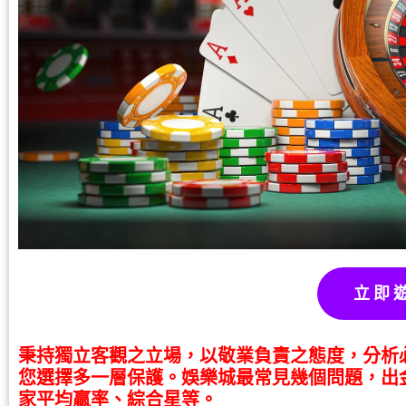
立 即 
秉持獨立客觀之立場，以敬業負責之態度，分析
您選擇多一層保護。娛樂城最常見幾個問題，出
家平均贏率、綜合星等。