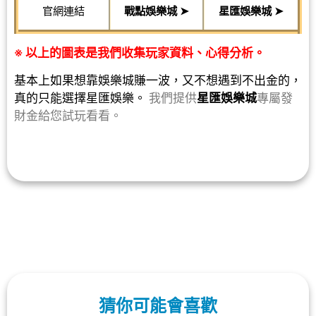
官網連結
戰點娛樂城
➤
星匯娛樂城 ➤
※ 以上的圖表是我們收集玩家資料、心得分析。
基本上如果想靠娛樂城賺一波，又不想遇到不出金的，
真的只能選擇星匯娛樂。
我們提供
星匯
娛樂城
專屬發
財金給您試玩看看。
猜你可能會喜歡