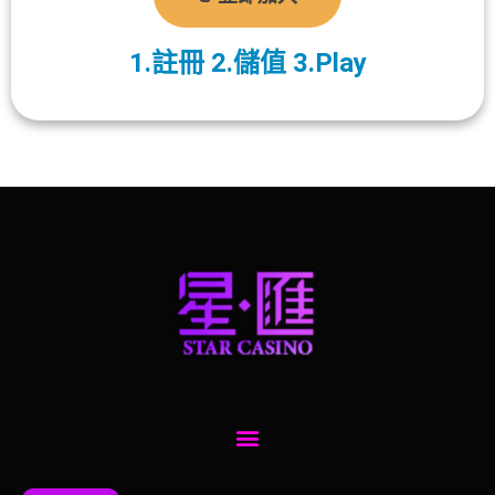
1.註冊 2.儲值 3.Play