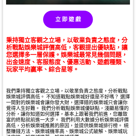
立 即 遊 戲
秉持獨立客觀之立場，以敬業負責之態度，分
析戰點娛樂城評價高低，客觀提出優缺點，讓
您選擇多一層保護。娛樂城最常見幾個問題，
出金速度、客服態度、優惠活動、遊戲種類、
玩家平均贏率、綜合星等。
我們秉持獨立客觀之立場，以敬業負責之態度，分析戰點
娛樂城評價高低。 不知道戰點娛樂城好還是不好嗎？ 選擇
一間對的娛樂城會讓你發大財，選擇錯的娛樂城只會讓你
覺得人生好難。 我們分析戰點娛樂城優缺點，淺顯易懂的
分析，讓你知道如何選擇，基本上跟著我們前進，您離致
富的終點就前進一大步。 我們利用大數據分析娛樂城評價
高低，分析娛樂城推薦的原因，並提供娛樂城排行榜。 統
整賺錢方法、娛樂城機率高、娛樂城公式破解、娛樂城玩