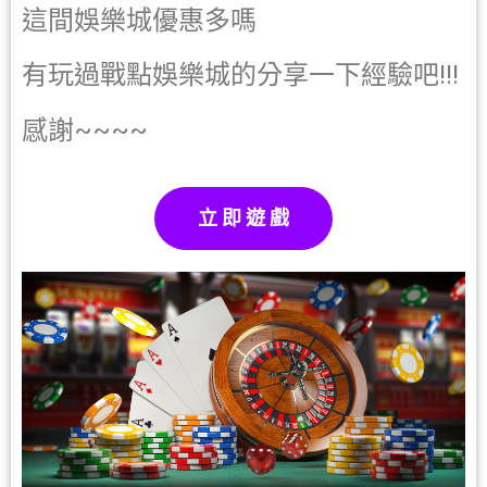
這間娛樂城優惠多嗎
有玩過戰點娛樂城的分享一下經驗吧!!!
感謝~~~~
立 即 遊 戲