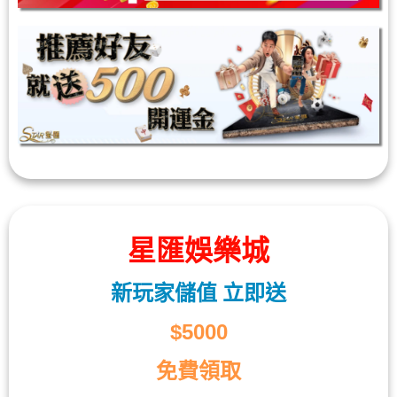
星匯娛樂城
新玩家儲值 立即送
$5000
免費領取