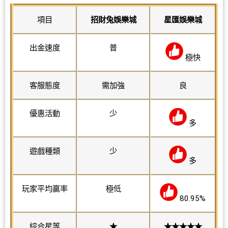
項目
招財兔娛樂城
星匯娛樂城
出金速度
普
極快
客服態度
需加強
良
優惠活動
少
多
遊戲種類
少
多
玩家平均贏率
極低
80.95%
綜合星等
★
★★★★★