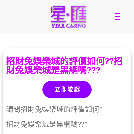
招財兔娛樂城的評價如何??招
財兔娛樂城是黑網嗎???
立 即 遊 戲
請問招財兔娛樂城的評價如何?
招財兔娛樂城是黑網嗎???