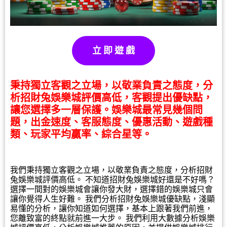
立 即 遊 戲
秉持獨立客觀之立場，以敬業負責之態度，分
析招財兔娛樂城評價高低，客觀提出優缺點，
讓您選擇多一層保護。娛樂城最常見幾個問
題，出金速度、客服態度、優惠活動、遊戲種
類、玩家平均贏率、綜合星等。
我們秉持獨立客觀之立場，以敬業負責之態度，分析招財
兔娛樂城評價高低。 不知道招財兔娛樂城好還是不好嗎？
選擇一間對的娛樂城會讓你發大財，選擇錯的娛樂城只會
讓你覺得人生好難。 我們分析招財兔娛樂城優缺點，淺顯
易懂的分析，讓你知道如何選擇，基本上跟著我們前進，
您離致富的終點就前進一大步。 我們利用大數據分析娛樂