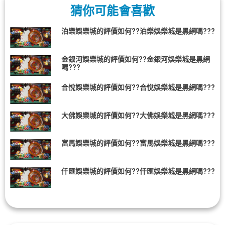
猜你可能會喜歡
泊樂娛樂城的評價如何??泊樂娛樂城是黑網嗎???
金銀河娛樂城的評價如何??金銀河娛樂城是黑網
嗎???
合悅娛樂城的評價如何??合悅娛樂城是黑網嗎???
大佛娛樂城的評價如何??大佛娛樂城是黑網嗎???
富馬娛樂城的評價如何??富馬娛樂城是黑網嗎???
仟匯娛樂城的評價如何??仟匯娛樂城是黑網嗎???