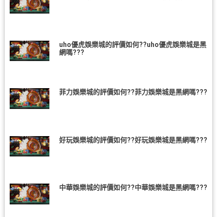
uho優虎娛樂城的評價如何??uho優虎娛樂城是黑
網嗎???
菲力娛樂城的評價如何??菲力娛樂城是黑網嗎???
好玩娛樂城的評價如何??好玩娛樂城是黑網嗎???
中華娛樂城的評價如何??中華娛樂城是黑網嗎???