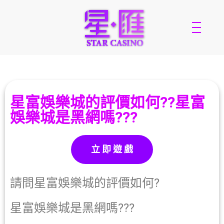
星富娛樂城的評價如何??星富
娛樂城是黑網嗎???
立 即 遊 戲
請問星富娛樂城的評價如何?
星富娛樂城是黑網嗎???