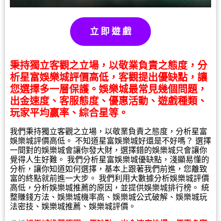
立 即 遊 戲
秉持獨立客觀之立場，以敬業負責之態度，分
析星富娛樂城評價高低，客觀提出優缺點，讓
您選擇多一層保護。娛樂城最常見幾個問題，
出金速度、客服態度、優惠活動、遊戲種類、
玩家平均贏率、綜合星等。
我們秉持獨立客觀之立場，以敬業負責之態度，分析星富
娛樂城評價高低。 不知道星富娛樂城好還是不好嗎？ 選擇
一間對的娛樂城會讓你發大財，選擇錯的娛樂城只會讓你
覺得人生好難。 我們分析星富娛樂城優缺點，淺顯易懂的
分析，讓你知道如何選擇，基本上跟著我們前進，您離致
富的終點就前進一大步。 我們利用大數據分析娛樂城評價
高低，分析娛樂城推薦的原因，並提供娛樂城排行榜。 統
整賺錢方法、娛樂城機率高、娛樂城公式破解、娛樂城玩
法密技、娛樂城推薦、娛樂城評價。