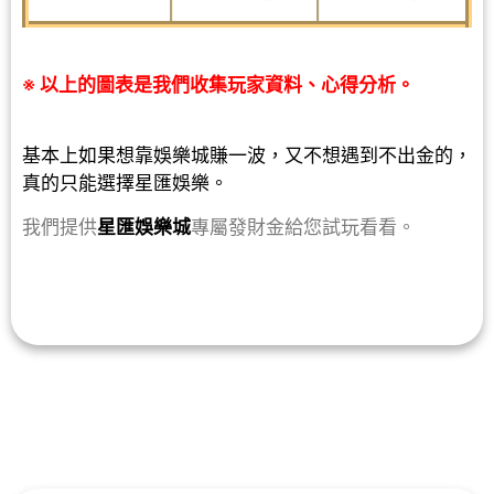
※ 以上的圖表是我們收集玩家資料、心得分析。
基本上如果想靠娛樂城賺一波，又不想遇到不出金的，
真的只能選擇星匯娛樂。
我們提供
星匯
娛樂城
專屬發財金給您試玩看看。