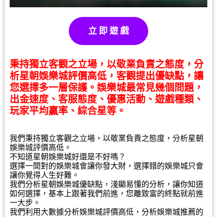
立 即 遊 戲
秉持獨立客觀之立場，以敬業負責之態度，分
析星朝
娛樂城評價高低，客觀提出優缺點，讓
您選擇多一層保護。娛樂城最常見幾個問題，
出金速度、客服態度、優惠活動、遊戲種類、
玩家平均贏率、綜合星等。
我們秉持獨立客觀之立場，以敬業負責之態度，分析星朝
娛樂城評價高低。
不知道星朝娛樂城好還是不好嗎？
選擇一間對的娛樂城會讓你發大財，選擇錯的娛樂城只會
讓你覺得人生好難。
我們分析星朝娛樂城優缺點，淺顯易懂的分析，讓你知道
如何選擇，基本上跟著我們前進，您離致富的終點就前進
一大步。
我們利用大數據分析娛樂城評價高低，分析娛樂城推薦的