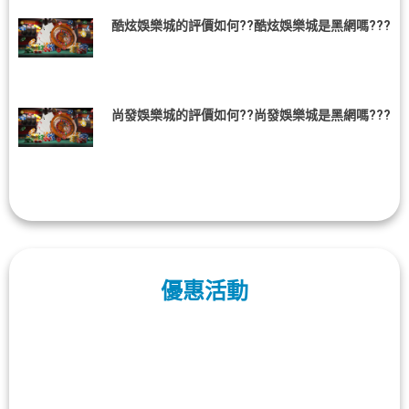
酷炫娛樂城的評價如何??酷炫娛樂城是黑網嗎???
尚發娛樂城的評價如何??尚發娛樂城是黑網嗎???
優惠活動