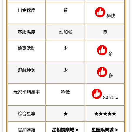
出金速度
普
極快
客服態度
需加強
良
優惠活動
少
多
遊戲種類
少
多
玩家平均贏率
極低
80.95%
綜合星等
★
★★★★★
官網連結
星朝娛樂城
➤
星匯娛樂城 ➤