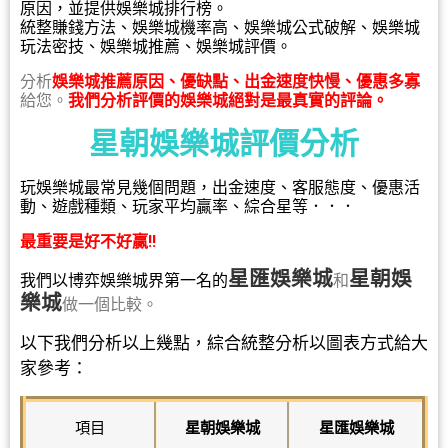
原因，並提供娛樂城排行榜。
統整賺錢方法、娛樂城機率高、娛樂城公式破解、娛樂城
玩法密技、娛樂城推薦、娛樂城評價。
分析
娛樂城推薦原因、優缺點、出金速度快慢、優惠多寡
給您。
我們分析評價的娛樂城絕對是最真實的評論。
星朝娛樂城評價分析
玩娛樂城最常見幾個問題，出金速度、客服態度、優惠活
動、遊戲種類、玩家平均贏率、綜合星等．．．
最重要是好不好贏!!
星匯
娛樂城
星朝娛
我們以博弈娛樂城界第一名的
和
樂城
做一個比較。
以下我們分析以上幾點，綜合統整分析以圖表方式給大
家參考：
項目
星朝娛樂城
星匯娛樂城