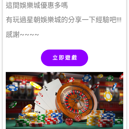
這間娛樂城優惠多嗎
有玩過星朝娛樂城的分享一下經驗吧!!!
感謝~~~~
立 即 遊 戲