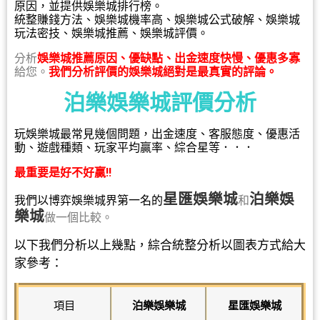
原因，並提供娛樂城排行榜。
統整賺錢方法、娛樂城機率高、娛樂城公式破解、娛樂城
玩法密技、娛樂城推薦、娛樂城評價。
分析
娛樂城推薦原因、優缺點、出金速度快慢、優惠多寡
給您。
我們分析評價的娛樂城絕對是最真實的評論。
泊樂娛樂城評價分析
玩娛樂城最常見幾個問題，出金速度、客服態度、優惠活
動、遊戲種類、玩家平均贏率、綜合星等．．．
最重要是好不好贏!!
星匯
娛樂城
泊樂娛
我們以博弈娛樂城界第一名的
和
樂城
做一個比較。
以下我們分析以上幾點，綜合統整分析以圖表方式給大
家參考：
項目
泊樂娛樂城
星匯娛樂城