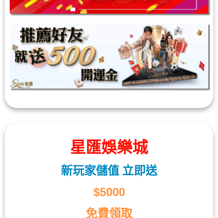
星匯娛樂城
新玩家儲值 立即送
$5000
免費領取