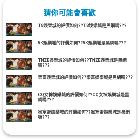
猜你可能會喜歡
T8娛樂城的評價如何??T8娛樂城是黑網嗎???
5K娛樂城的評價如何??5K娛樂城是黑網嗎???
TNZE娛樂城的評價如何??TNZE娛樂城是黑網
嗎???
樂富娛樂城的評價如何??樂富娛樂城是黑網嗎???
CQ女神娛樂城的評價如何??CQ女神娛樂城是黑
網嗎???
猴塞雷娛樂城的評價如何??猴塞雷娛樂城是黑網
嗎???