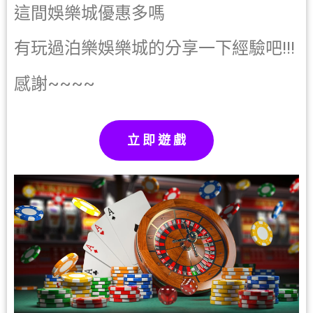
這間娛樂城優惠多嗎
有玩過泊樂娛樂城的分享一下經驗吧!!!
感謝~~~~
立 即 遊 戲