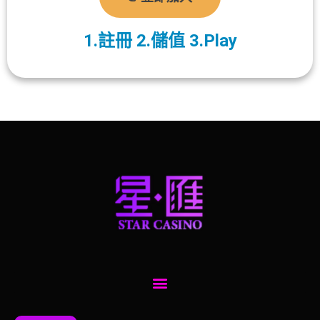
1.註冊 2.儲值 3.Play