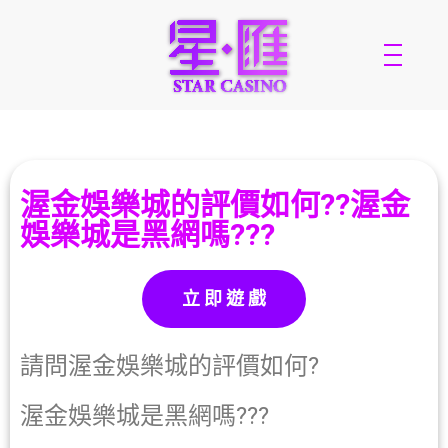
渥金娛樂城的評價如何??渥金
娛樂城是黑網嗎???
立 即 遊 戲
請問渥金娛樂城的評價如何?
渥金娛樂城是黑網嗎???