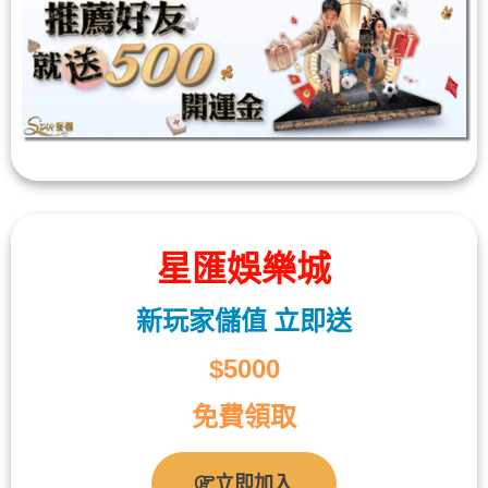
星匯娛樂城
新玩家儲值 立即送
$5000
免費領取
立即加入