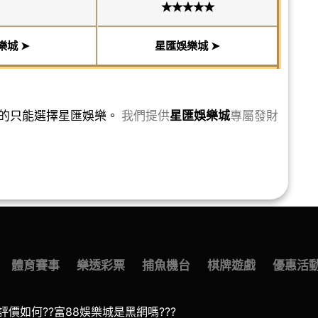
★★★★★
樂城
➤
星匯娛樂城 ➤
的只能選擇星匯娛樂。
我們提供
星匯
娛樂城
專屬發財
體育賽事
樂透彩票
捕魚機台
棋牌遊戲
優惠活
葛格娛樂城