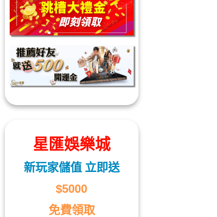
星匯娛樂城
新玩家儲值 立即送
$5000
免費領取