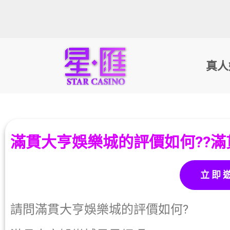
真人
滿貫大亨娛樂城的評價如何??滿
立 即 
請問滿貫大亨娛樂城的評價如何?