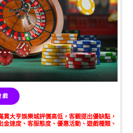
遊 戲
滿貫大亨娛樂城評價高低，客觀提出優缺點，
出金速度、客服態度、優惠活動、遊戲種類、