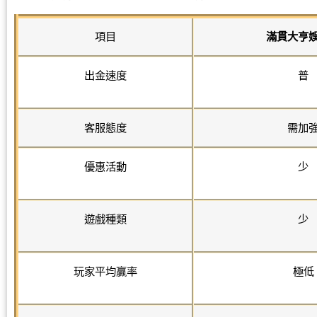
項目
滿貫大亨
出金速度
普
客服態度
需加
優惠活動
少
遊戲種類
少
玩家平均贏率
極低