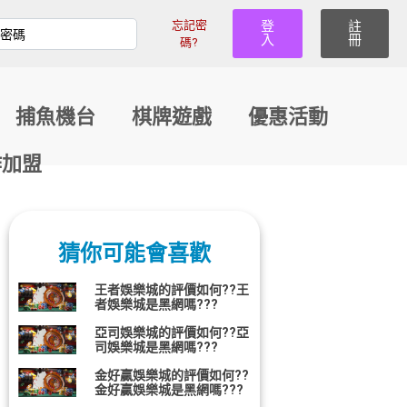
忘記密
登
註
入
冊
碼?
捕魚機台
棋牌遊戲
優惠活動
作加盟
猜你可能會喜歡
王者娛樂城的評價如何??王
者娛樂城是黑網嗎???
亞司娛樂城的評價如何??亞
司娛樂城是黑網嗎???
金好贏娛樂城的評價如何??
金好贏娛樂城是黑網嗎???