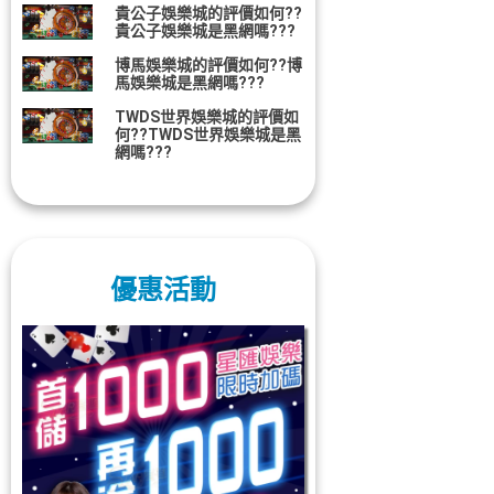
貴公子娛樂城的評價如何??
貴公子娛樂城是黑網嗎???
博馬娛樂城的評價如何??博
馬娛樂城是黑網嗎???
TWDS世界娛樂城的評價如
何??TWDS世界娛樂城是黑
網嗎???
優惠活動