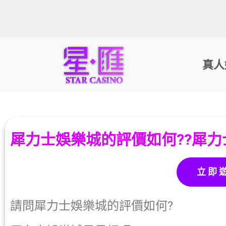
真人
犀力士娛樂城的評價如何??犀力
立 即 
請問犀力士娛樂城的評價如何?