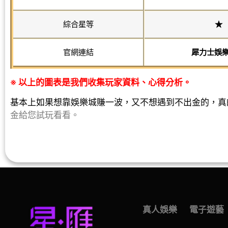
綜合星等
★
官網連結
犀力士娛
※ 以上的圖表是我們收集玩家資料、心得分析。
基本上如果想靠娛樂城賺一波，又不想遇到不出金的，真
金給您試玩看看。
真人娛樂
電子遊藝