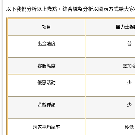
以下我們分析以上幾點，綜合統整分析以圖表方式給大家
項目
犀力士娛
出金速度
普
客服態度
需加
優惠活動
少
遊戲種類
少
玩家平均贏率
極低