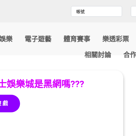
娛樂
電子遊藝
體育賽事
樂透彩票
相關討論
合
士娛樂城是黑網嗎???
遊 戲