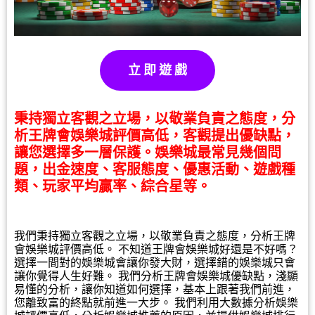
立 即 遊 戲
秉持獨立客觀之立場，以敬業負責之態度，分
析王牌會娛樂城評價高低，客觀提出優缺點，
讓您選擇多一層保護。娛樂城最常見幾個問
題，出金速度、客服態度、優惠活動、遊戲種
類、玩家平均贏率、綜合星等。
我們秉持獨立客觀之立場，以敬業負責之態度，分析王牌
會娛樂城評價高低。 不知道王牌會娛樂城好還是不好嗎？
選擇一間對的娛樂城會讓你發大財，選擇錯的娛樂城只會
讓你覺得人生好難。 我們分析王牌會娛樂城優缺點，淺顯
易懂的分析，讓你知道如何選擇，基本上跟著我們前進，
您離致富的終點就前進一大步。 我們利用大數據分析娛樂