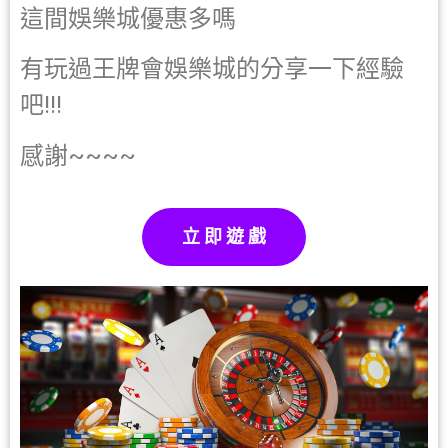
這間娛樂城優惠多嗎
有玩過王牌會娛樂城的分享一下經驗
吧!!!
感謝~~~~
立 即 遊 戲