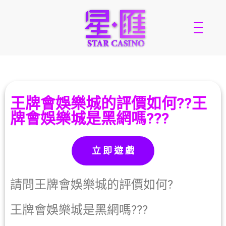
王牌會娛樂城的評價如何??王
牌會娛樂城是黑網嗎???
立 即 遊 戲
請問王牌會娛樂城的評價如何?
王牌會娛樂城是黑網嗎???