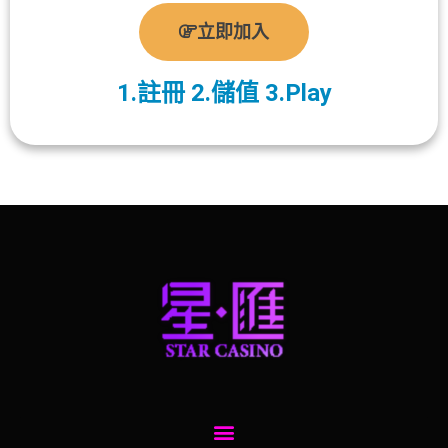
立即加入
1.註冊 2.儲值 3.Play