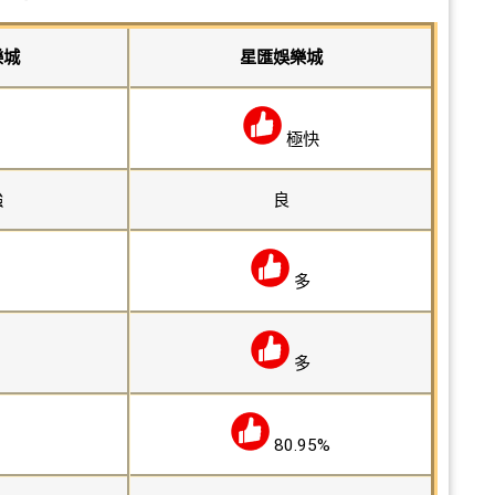
樂城
星匯娛樂城
極快
強
良
多
多
80.95%