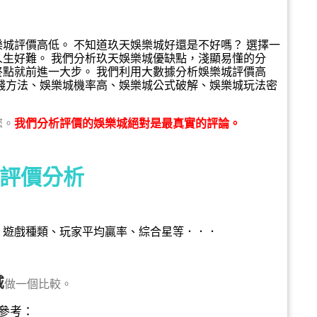
城評價高低。 不知道玖天娛樂城好還是不好嗎？ 選擇一
生好難。 我們分析玖天娛樂城優缺點，淺顯易懂的分
點就前進一大步。 我們利用大數據分析娛樂城評價高
錢方法、娛樂城機率高、娛樂城公式破解、娛樂城玩法密
您。
我們分析評價的娛樂城絕對是最真實的評論。
評價分析
、遊戲種類、玩家平均贏率、綜合星等．．．
城
做一個比較。
參考：