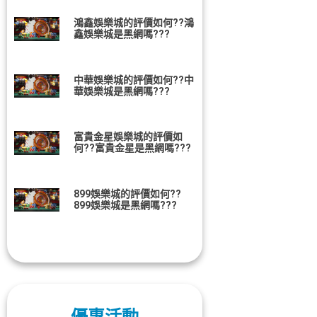
鴻鑫娛樂城的評價如何??鴻
鑫娛樂城是黑網嗎???
中華娛樂城的評價如何??中
華娛樂城是黑網嗎???
富貴金星娛樂城的評價如
何??富貴金星是黑網嗎???
899娛樂城的評價如何??
899娛樂城是黑網嗎???