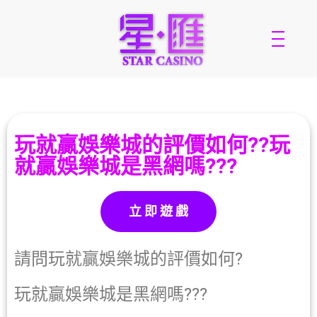
玩就贏娛樂城的評價如何??玩
就贏娛樂城是黑網嗎???
立 即 遊 戲
請問玩就贏娛樂城的評價如何?
玩就贏娛樂城是黑網嗎???