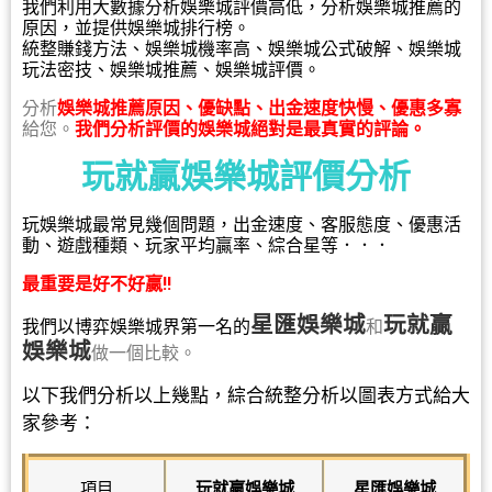
我們利用大數據分析娛樂城評價高低，分析娛樂城推薦的
原因，並提供娛樂城排行榜。
統整賺錢方法、娛樂城機率高、娛樂城公式破解、娛樂城
玩法密技、娛樂城推薦、娛樂城評價。
分析
娛樂城推薦原因、優缺點、出金速度快慢、優惠多寡
給您。
我們分析評價的娛樂城絕對是最真實的評論。
玩就贏娛樂城評價分析
玩娛樂城最常見幾個問題，出金速度、客服態度、優惠活
動、遊戲種類、玩家平均贏率、綜合星等．．．
最重要是好不好贏!!
星匯
娛樂城
玩就贏
我們以博弈娛樂城界第一名的
和
娛樂城
做一個比較。
以下我們分析以上幾點，綜合統整分析以圖表方式給大
家參考：
項目
玩就贏娛樂城
星匯娛樂城