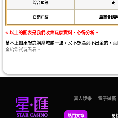
綜合星等
★
官網連結
皇璽會娛
※ 以上的圖表是我們收集玩家資料、心得分析。
基本上如果想靠娛樂城賺一波，又不想遇到不出金的，真
金給您試玩看看。
真人娛樂
電子遊藝
熱門文章
葛格娛樂城的評