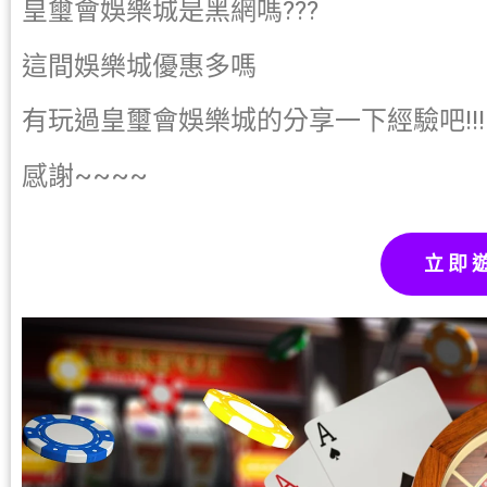
皇璽會娛樂城是黑網嗎???
這間娛樂城優惠多嗎
有玩過皇璽會娛樂城的分享一下經驗吧!!!
感謝~~~~
立 即 