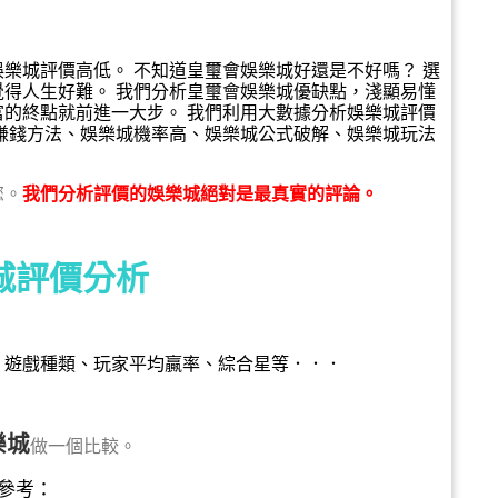
樂城評價高低。 不知道皇璽會娛樂城好還是不好嗎？ 選
得人生好難。 我們分析皇璽會娛樂城優缺點，淺顯易懂
的終點就前進一大步。 我們利用大數據分析娛樂城評價
賺錢方法、娛樂城機率高、娛樂城公式破解、娛樂城玩法
您。
我們分析評價的娛樂城絕對是最真實的評論。
城評價分析
、遊戲種類、玩家平均贏率、綜合星等．．．
樂城
做一個比較。
參考：