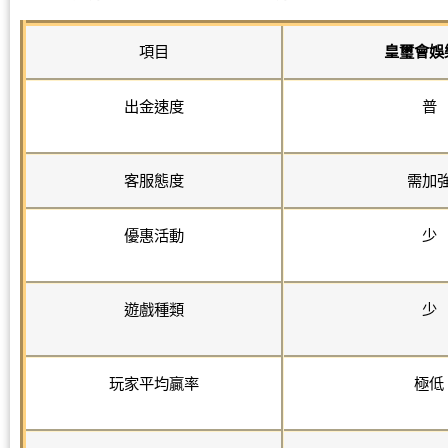
項目
皇璽會娛
出金速度
普
客服態度
需加
優惠活動
少
遊戲種類
少
玩家平均贏率
極低