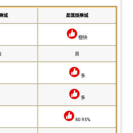
樂城
星匯娛樂城
極快
強
良
多
多
80.95%