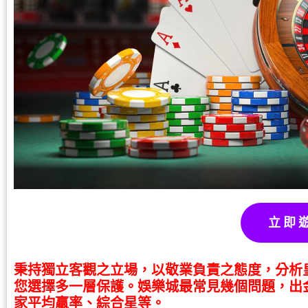
立 即 
秉持獨立客觀之立場，以敬業負責之態度，分析
您選擇多一層保護。娛樂城最常見幾個問題，出
家平均贏率、綜合星等。