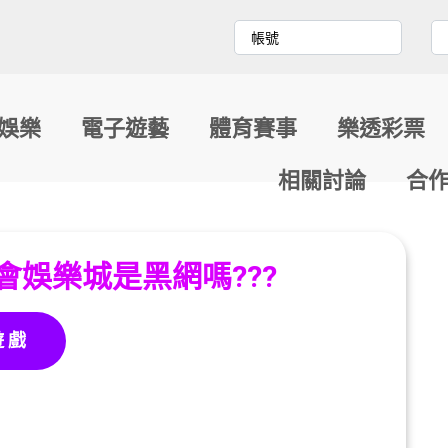
娛樂
電子遊藝
體育賽事
樂透彩票
相關討論
合
會娛樂城是黑網嗎???
遊 戲