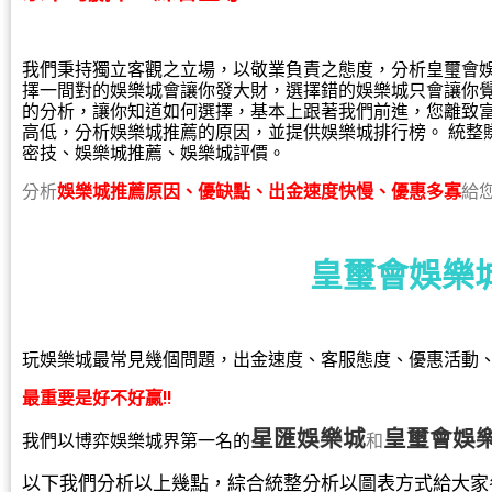
我們秉持獨立客觀之立場，以敬業負責之態度，分析皇璽會娛
擇一間對的娛樂城會讓你發大財，選擇錯的娛樂城只會讓你覺
的分析，讓你知道如何選擇，基本上跟著我們前進，您離致富
高低，分析娛樂城推薦的原因，並提供娛樂城排行榜。 統整
密技、娛樂城推薦、娛樂城評價。
分析
娛樂城推薦原因、優缺點、出金速度快慢、優惠多寡
給
皇璽會娛樂
玩娛樂城最常見幾個問題，出金速度、客服態度、優惠活動
最重要是好不好贏!!
星匯
娛樂城
皇璽會娛
我們以博弈娛樂城界第一名的
和
以下我們分析以上幾點，綜合統整分析以圖表方式給大家