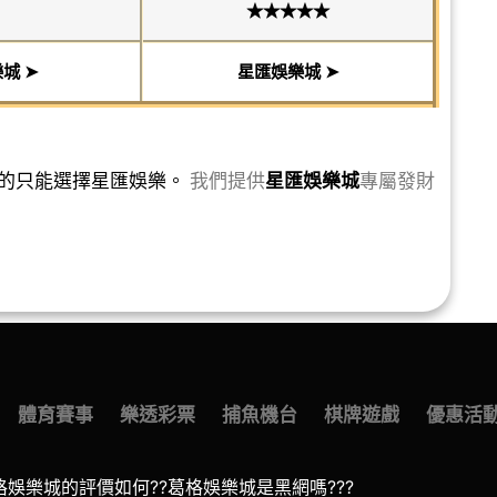
★★★★★
樂城
➤
星匯娛樂城 ➤
的只能選擇星匯娛樂。
我們提供
星匯
娛樂城
專屬發財
體育賽事
樂透彩票
捕魚機台
棋牌遊戲
優惠活
價如何??葛格娛樂城是黑網嗎???