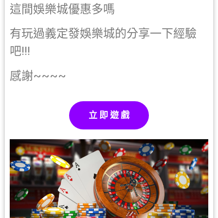
這間娛樂城優惠多嗎
有玩過義定發娛樂城的分享一下經驗
吧!!!
感謝~~~~
立 即 遊 戲