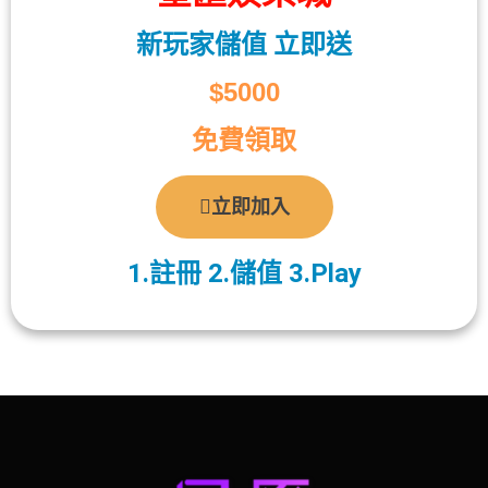
新玩家儲值 立即送
$5000
免費領取
立即加入
1.註冊 2.儲值 3.Play