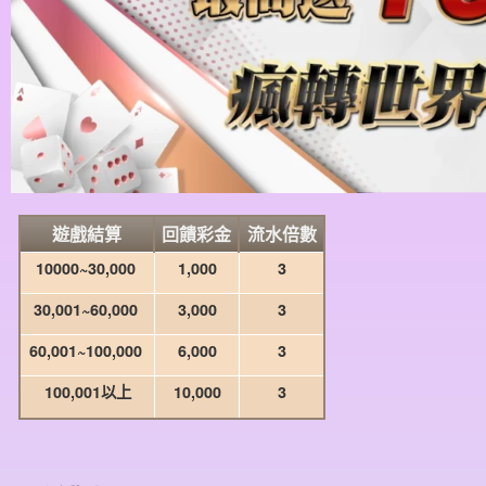
遊戲結算
回饋彩金
流水倍數
10000~30,000
1,000
3
30,001~60,000
3,000
3
60,001~100,000
6,000
3
100,001以上
10,000
3