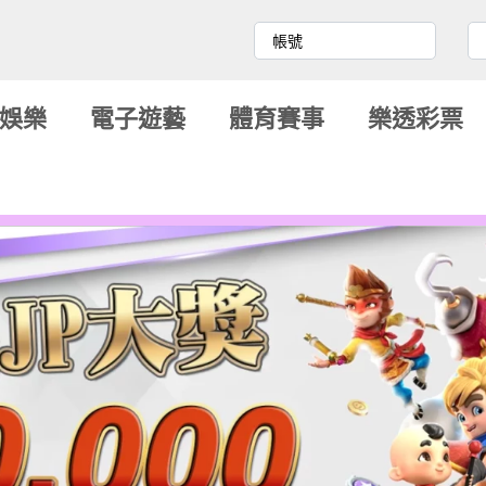
娛樂
電子遊藝
體育賽事
樂透彩票