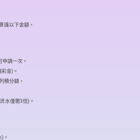
算達以下金額，
只可申請一次。
請彩金)。
上列積分額，
，流水僅需3倍)。
)
。