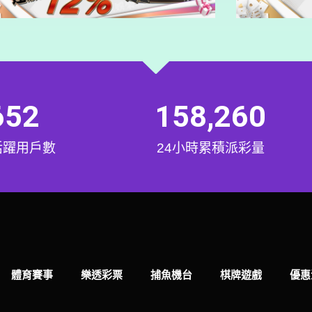
652
158,260
活躍用戶數
24小時累積派彩量
體育賽事
樂透彩票
捕魚機台
棋牌遊戲
優惠