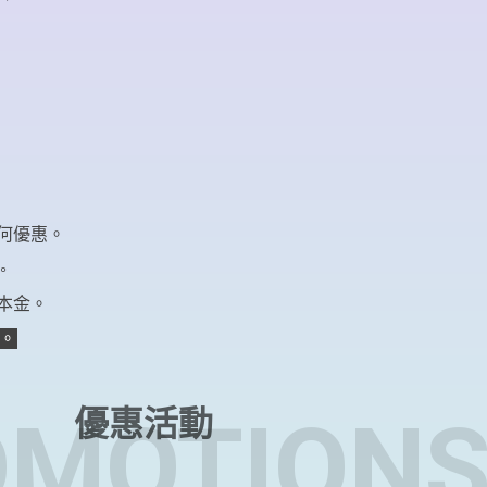
何優惠。
。
本金。
0。
優惠活動
OMOTION