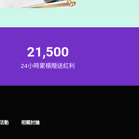
21,500
24小時累積贈送紅利
活動
相關討論