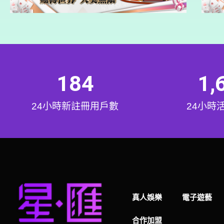
184
1,
24小時新註冊用戶數
24小時
真人娛樂
電子遊藝
合作加盟