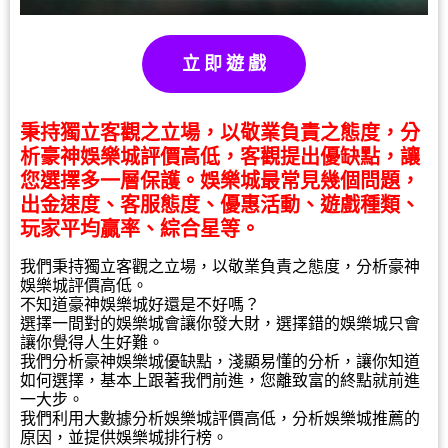
立 即 遊 戲
秉持獨立客觀之立場，以敬業負責之態度，分
析豪神
娛樂城評價高低，客觀提出優缺點，讓
您選擇多一層保護。娛樂城最常見幾個問題，
出金速度、客服態度、優惠活動、遊戲種類、
玩家平均贏率、綜合星等。
我們秉持獨立客觀之立場，以敬業負責之態度，分析豪神
娛樂城評價高低。
不知道豪神娛樂城好還是不好嗎？
選擇一間對的娛樂城會讓你發大財，選擇錯的娛樂城只會
讓你覺得人生好難。
我們分析豪神娛樂城優缺點，淺顯易懂的分析，讓你知道
如何選擇，基本上跟著我們前進，您離致富的終點就前進
一大步。
我們利用大數據分析娛樂城評價高低，分析娛樂城推薦的
原因，並提供娛樂城排行榜。