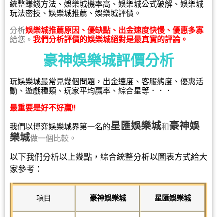
統整賺錢方法、娛樂城機率高、娛樂城公式破解、娛樂城
玩法密技、娛樂城推薦、娛樂城評價。
分析
娛樂城推薦原因、優缺點、出金速度快慢、優惠多寡
給您。
我們分析評價的娛樂城絕對是最真實的評論。
豪神娛樂城評價分析
玩娛樂城最常見幾個問題，出金速度、客服態度、優惠活
動、遊戲種類、玩家平均贏率、綜合星等．．．
最重要是好不好贏!!
星匯
娛樂城
豪神娛
我們以博弈娛樂城界第一名的
和
樂城
做一個比較。
以下我們分析以上幾點，綜合統整分析以圖表方式給大
家參考：
項目
豪神娛樂城
星匯娛樂城