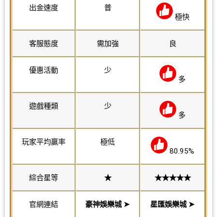
出金速度
普
極快
客服態度
需加強
良
優惠活動
少
多
遊戲種類
少
多
玩家平均贏率
極低
80.95%
綜合星等
★
★★★★★
官網連結
豪神娛樂城
➤
星匯娛樂城 ➤