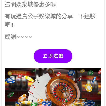
這間娛樂城優惠多嗎
有玩過貴公子娛樂城的分享一下經驗
吧!!!
感謝~~~~
立 即 遊 戲