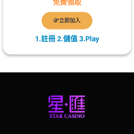
免費領取
立即加入
1.註冊 2.儲值 3.Play