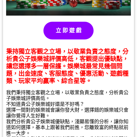
立 即 遊 戲
秉持獨立客觀之立場，以敬業負責之態度，分
析貴公子
娛樂城評價高低，客觀提出優缺點，
讓您選擇多一層保護。娛樂城最常見幾個問
題，出金速度、客服態度、優惠活動、遊戲種
類、玩家平均贏率、綜合星等。
我們秉持獨立客觀之立場，以敬業負責之態度，分析貴公
子娛樂城評價高低。
不知道貴公子娛樂城好還是不好嗎？
選擇一間對的娛樂城會讓你發大財，選擇錯的娛樂城只會
讓你覺得人生好難。
我們分析貴公子娛樂城優缺點，淺顯易懂的分析，讓你知
道如何選擇，基本上跟著我們前進，您離致富的終點就前
進一大步。