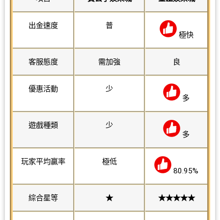
出金速度
普
極快
客服態度
需加強
良
優惠活動
少
多
遊戲種類
少
多
玩家平均贏率
極低
80.95%
綜合星等
★
★★★★★