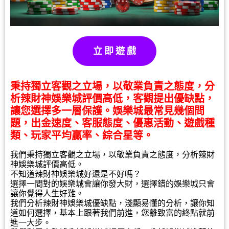
立 即 遊 戲
秉持獨立客觀之立場，以敬業負責之態度，分
析辣財神
娛樂城評價高低，客觀提出優缺點，
讓您選擇多一層保護。娛樂城最常見幾個問
題，出金速度、客服態度、優惠活動、遊戲種
類、玩家平均贏率、綜合星等。
我們秉持獨立客觀之立場，以敬業負責之態度，分析辣財
神娛樂城評價高低。
不知道辣財神娛樂城好還是不好嗎？
選擇一間對的娛樂城會讓你發大財，選擇錯的娛樂城只會
讓你覺得人生好難。
我們分析辣財神娛樂城優缺點，淺顯易懂的分析，讓你知
道如何選擇，基本上跟著我們前進，您離致富的終點就前
進一大步。