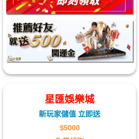
星匯娛樂城
新玩家儲值 立即送
$5000