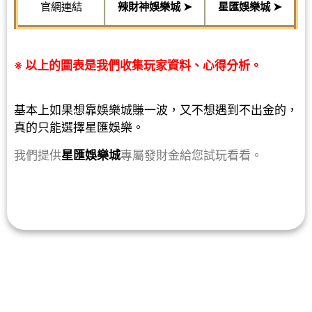
官網連結
辣財神娛樂城
➤
星匯娛樂城 ➤
※ 以上的圖表是我們收集玩家資料、心得分析。
基本上如果想靠娛樂城賺一波，又不想遇到不出金的，
真的只能選擇星匯娛樂。
我們提供
星匯
娛樂城
專屬發財金給您試玩看看。