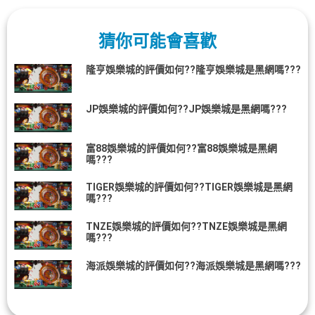
猜你可能會喜歡
隆亨娛樂城的評價如何??隆亨娛樂城是黑網嗎???
JP娛樂城的評價如何??JP娛樂城是黑網嗎???
富88娛樂城的評價如何??富88娛樂城是黑網
嗎???
TIGER娛樂城的評價如何??TIGER娛樂城是黑網
嗎???
TNZE娛樂城的評價如何??TNZE娛樂城是黑網
嗎???
海派娛樂城的評價如何??海派娛樂城是黑網嗎???