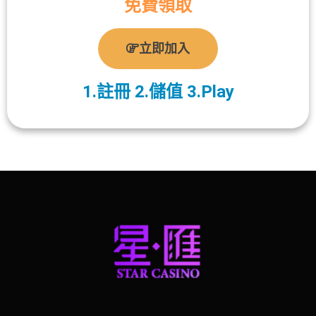
免費領取
立即加入
1.註冊 2.儲值 3.Play