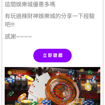
這間娛樂城優惠多嗎
有玩過辣財神娛樂城的分享一下經驗
吧!!!
感謝~~~~
立 即 遊 戲