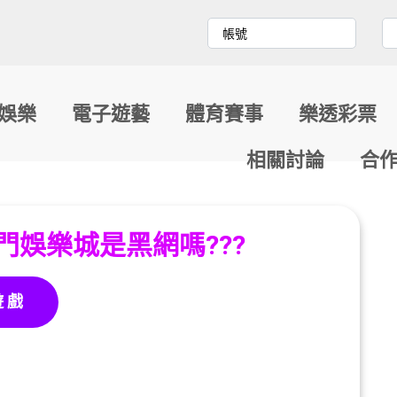
娛樂
電子遊藝
體育賽事
樂透彩票
相關討論
合
門娛樂城是黑網嗎???
遊 戲