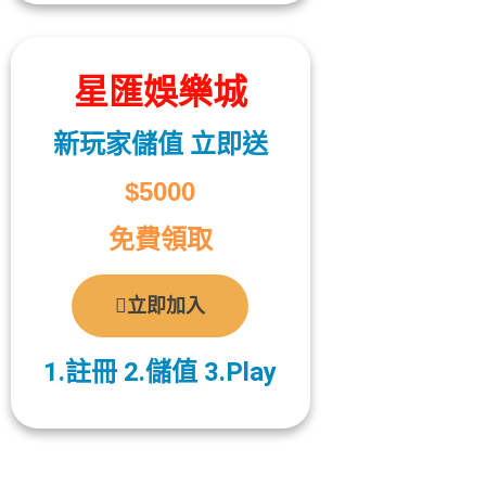
星匯娛樂城
新玩家儲值 立即送
$5000
免費領取
立即加入
1.註冊 2.儲值 3.Play