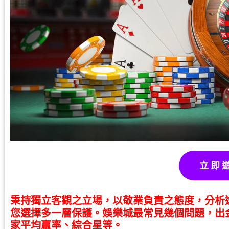
立 即 
秉持獨立客觀之立場，以敬業負責之態度，分析
您選擇多一層保護。娛樂城最常見幾個問題，出
家平均贏率、綜合星等。