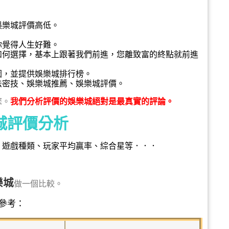
娛樂城評價高低。
你覺得人生好難。
如何選擇，基本上跟著我們前進，您離致富的終點就前進
因，並提供娛樂城排行榜。
法密技、娛樂城推薦、娛樂城評價。
您。
我們分析評價的娛樂城絕對是最真實的評論。
城評價分析
、遊戲種類、玩家平均贏率、綜合星等．．．
樂城
做一個比較。
參考：