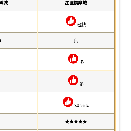
樂城
星匯娛樂城
極快
強
良
多
多
80.95%
★★★★★