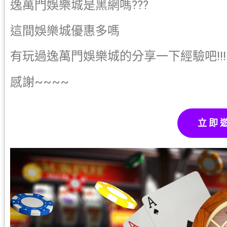
逸萬門娛樂城是黑網嗎???
這間娛樂城優惠多嗎
有玩過逸萬門娛樂城的分享一下經驗吧!!!
感謝~~~~
立 即 