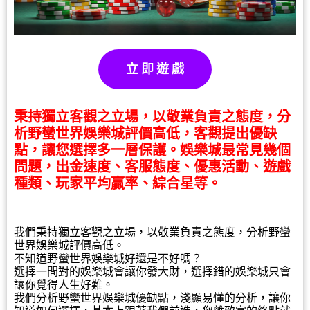
立 即 遊 戲
秉持獨立客觀之立場，以敬業負責之態度，分
析野蠻世界娛樂城評價高低，客觀提出優缺
點，讓您選擇多一層保護。娛樂城最常見幾個
問題，出金速度、客服態度、優惠活動、遊戲
種類、玩家平均贏率、綜合星等。
我們秉持獨立客觀之立場，以敬業負責之態度，分析野蠻
世界娛樂城評價高低。
不知道野蠻世界娛樂城好還是不好嗎？
選擇一間對的娛樂城會讓你發大財，選擇錯的娛樂城只會
讓你覺得人生好難。
我們分析野蠻世界娛樂城優缺點，淺顯易懂的分析，讓你