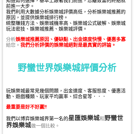
知道如何選擇，基本上跟著我們前進，您離致富的終點就
前進一大步。
我們利用大數據分析娛樂城評價高低，分析娛樂城推薦的
原因，並提供娛樂城排行榜。
統整賺錢方法、娛樂城機率高、娛樂城公式破解、娛樂城
玩法密技、娛樂城推薦、娛樂城評價。
分析
娛樂城推薦原因、優缺點、出金速度快慢、優惠多寡
給您。
我們分析評價的娛樂城絕對是最真實的評論。
野蠻世界娛樂城評價分析
玩娛樂城最常見幾個問題，出金速度、客服態度、優惠活
動、遊戲種類、玩家平均贏率、綜合星等．．．
最重要是好不好贏!!
星匯
娛樂城
野蠻世
我們以博弈娛樂城界第一名的
和
界娛樂城
做一個比較。