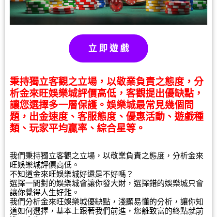
立 即 遊 戲
秉持獨立客觀之立場，以敬業負責之態度，分
析金來旺
娛樂城評價高低，客觀提出優缺點，
讓您選擇多一層保護。娛樂城最常見幾個問
題，出金速度、客服態度、優惠活動、遊戲種
類、玩家平均贏率、綜合星等。
我們秉持獨立客觀之立場，以敬業負責之態度，分析金來
旺娛樂城評價高低。
不知道金來旺娛樂城好還是不好嗎？
選擇一間對的娛樂城會讓你發大財，選擇錯的娛樂城只會
讓你覺得人生好難。
我們分析金來旺娛樂城優缺點，淺顯易懂的分析，讓你知
道如何選擇，基本上跟著我們前進，您離致富的終點就前