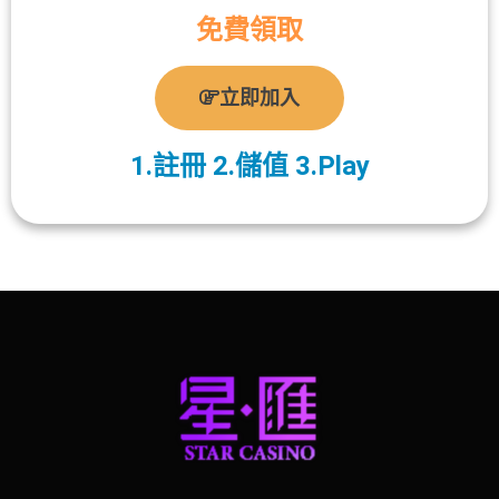
免費領取
立即加入
1.註冊 2.儲值 3.Play