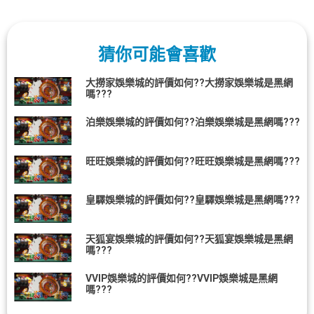
猜你可能會喜歡
大撈家娛樂城的評價如何??大撈家娛樂城是黑網
嗎???
泊樂娛樂城的評價如何??泊樂娛樂城是黑網嗎???
旺旺娛樂城的評價如何??旺旺娛樂城是黑網嗎???
皇驛娛樂城的評價如何??皇驛娛樂城是黑網嗎???
天狐宴娛樂城的評價如何??天狐宴娛樂城是黑網
嗎???
VVIP娛樂城的評價如何??VVIP娛樂城是黑網
嗎???