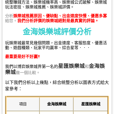
統整賺錢方法、娛樂城機率高、娛樂城公式破解、娛樂城
玩法密技、娛樂城推薦、娛樂城評價。
分析
娛樂城推薦原因、優缺點、出金速度快慢、優惠多寡
給您。
我們分析評價的娛樂城絕對是最真實的評論。
金海娛樂城評價分析
玩娛樂城最常見幾個問題，出金速度、客服態度、優惠活
動、遊戲種類、玩家平均贏率、綜合星等．．．
最重要是好不好贏!!
星匯
娛樂城
金海娛
我們以博弈娛樂城界第一名的
和
樂城
做一個比較。
以下我們分析以上幾點，綜合統整分析以圖表方式給大
家參考：
項目
金海娛樂城
星匯娛樂城