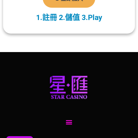
1.註冊 2.儲值 3.Play