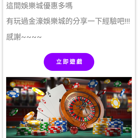
這間娛樂城優惠多嗎
有玩過金濠娛樂城的分享一下經驗吧!!!
感謝~~~~
立 即 遊 戲