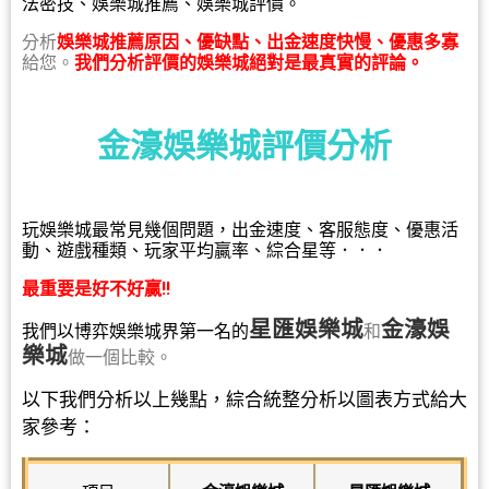
法密技、娛樂城推薦、娛樂城評價。
分析
娛樂城推薦原因、優缺點、出金速度快慢、優惠多寡
給您。
我們分析評價的娛樂城絕對是最真實的評論。
金濠娛樂城評價分析
玩娛樂城最常見幾個問題，出金速度、客服態度、優惠活
動、遊戲種類、玩家平均贏率、綜合星等．．．
最重要是好不好贏!!
星匯
娛樂城
金濠娛
我們以博弈娛樂城界第一名的
和
樂城
做一個比較。
以下我們分析以上幾點，綜合統整分析以圖表方式給大
家參考：