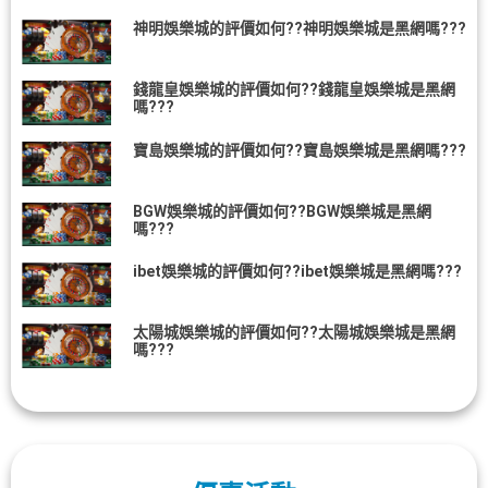
神明娛樂城的評價如何??神明娛樂城是黑網嗎???
錢龍皇娛樂城的評價如何??錢龍皇娛樂城是黑網
嗎???
寶島娛樂城的評價如何??寶島娛樂城是黑網嗎???
BGW娛樂城的評價如何??BGW娛樂城是黑網
嗎???
ibet娛樂城的評價如何??ibet娛樂城是黑網嗎???
太陽城娛樂城的評價如何??太陽城娛樂城是黑網
嗎???