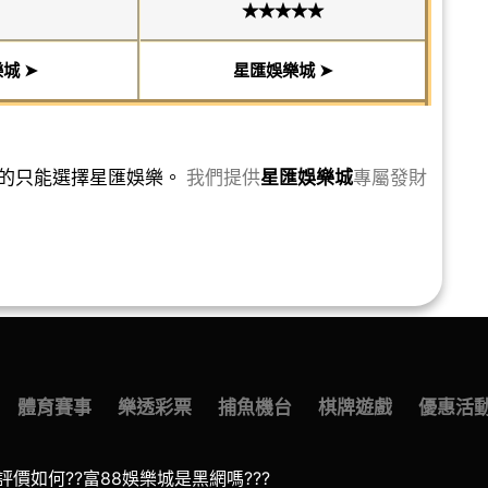
★★★★★
樂城
➤
星匯娛樂城 ➤
的只能選擇星匯娛樂。
我們提供
星匯
娛樂城
專屬發財
體育賽事
樂透彩票
捕魚機台
棋牌遊戲
優惠活
價如何??葛格娛樂城是黑網嗎???