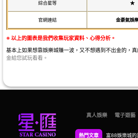
綜合星等
★
官網連結
金豪氣娛
※ 以上的圖表是我們收集玩家資料、心得分析。
基本上如果想靠娛樂城賺一波，又不想遇到不出金的，真
金給您試玩看看。
真人娛樂
電子遊藝
熱門文章
葛格娛樂城的評