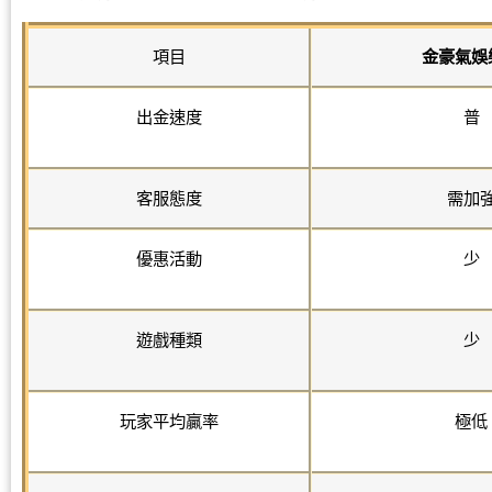
項目
金豪氣娛
出金速度
普
客服態度
需加
優惠活動
少
遊戲種類
少
玩家平均贏率
極低