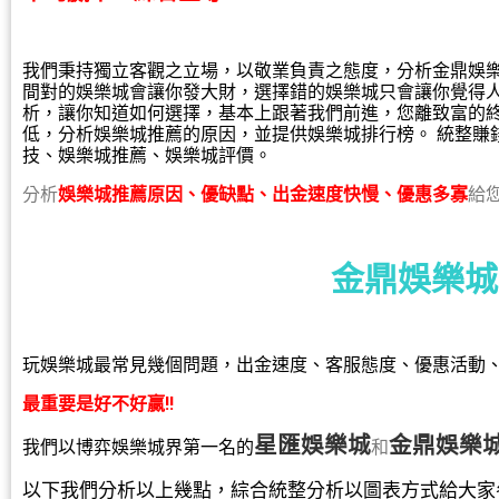
我們秉持獨立客觀之立場，以敬業負責之態度，分析金鼎娛樂
間對的娛樂城會讓你發大財，選擇錯的娛樂城只會讓你覺得人
析，讓你知道如何選擇，基本上跟著我們前進，您離致富的終
低，分析娛樂城推薦的原因，並提供娛樂城排行榜。 統整賺
技、娛樂城推薦、娛樂城評價。
分析
娛樂城推薦原因、優缺點、出金速度快慢、優惠多寡
給
金鼎娛樂城
玩娛樂城最常見幾個問題，出金速度、客服態度、優惠活動
最重要是好不好贏!!
星匯
娛樂城
金鼎娛樂
我們以博弈娛樂城界第一名的
和
以下我們分析以上幾點，綜合統整分析以圖表方式給大家