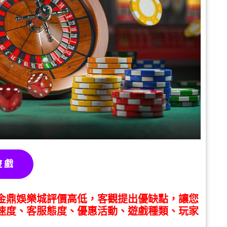
遊 戲
金鼎娛樂城評價高低，客觀提出優缺點，讓您
速度、客服態度、優惠活動、遊戲種類、玩家