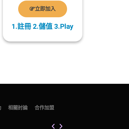
立即加入
1.註冊 2.儲值 3.Play
動
相關討論
合作加盟