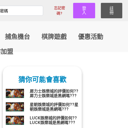
忘記密
登
註
入
冊
碼?
捕魚機台
棋牌遊戲
優惠活動
作加盟
猜你可能會喜歡
犀力士娛樂城的評價如何??
犀力士娛樂城是黑網嗎???
星朝娛樂城的評價如何??星
朝娛樂城是黑網嗎???
LUCK娛樂城的評價如何??
LUCK娛樂城是黑網嗎???