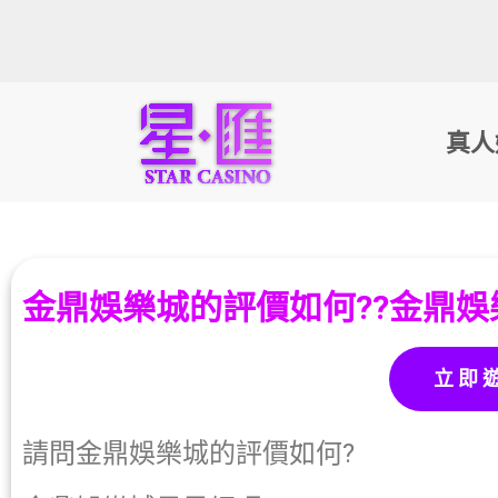
真人
金鼎娛樂城的評價如何??金鼎娛
立 即 
請問金鼎娛樂城的評價如何?