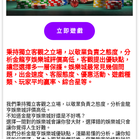
立 即 遊 戲
秉持獨立客觀之立場，以敬業負責之態度，分
析金龍亨娛樂城評價高低，客觀提出優缺點，
讓您選擇多一層保護。娛樂城最常見幾個問
題，出金速度、客服態度、優惠活動、遊戲種
類、玩家平均贏率、綜合星等。
我們秉持獨立客觀之立場，以敬業負責之態度，分析金龍
亨娛樂城評價高低。
不知道金龍亨娛樂城好還是不好嗎？
選擇一間對的娛樂城會讓你發大財，選擇錯的娛樂城只會
讓你覺得人生好難。
我們分析金龍亨娛樂城優缺點，淺顯易懂的分析，讓你知