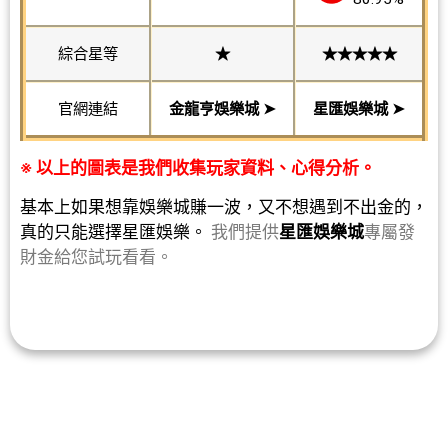
綜合星等
★
★★★★★
官網連結
金龍亨娛樂城
➤
星匯娛樂城 ➤
※ 以上的圖表是我們收集玩家資料、心得分析。
基本上如果想靠娛樂城賺一波，又不想遇到不出金的，
真的只能選擇星匯娛樂。
我們提供
星匯
娛樂城
專屬發
財金給您試玩看看。