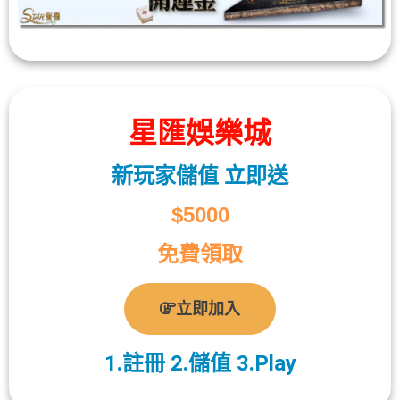
星匯娛樂城
新玩家儲值 立即送
$5000
免費領取
立即加入
1.註冊 2.儲值 3.Play