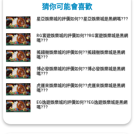
猜你可能會喜歡
星亞娛樂城的評價如何??星亞娛樂城是黑網嗎???
RG富遊娛樂城的評價如何??RG富遊娛樂城是黑網
嗎???
搖錢樹娛樂城的評價如何??搖錢樹娛樂城是黑網
嗎???
博必發娛樂城的評價如何??博必發娛樂城是黑網
嗎???
虎運來娛樂城的評價如何??虎運來娛樂城是黑網
嗎???
EG逸遊娛樂城的評價如何??EG逸遊娛樂城是黑網
嗎???