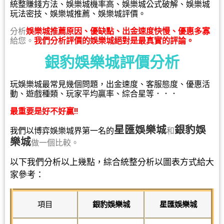
統整賺錢方法、娛樂城機率高、娛樂城公式破解、娛樂城
玩法密技、娛樂城推薦、娛樂城評價。
分析
娛樂城推薦原因、優缺點、出金速度快慢、優惠多寡
給您。
我們分析評價的娛樂城絕對是最真實的評論。
銀豹娛樂城評價分析
玩娛樂城最常見幾個問題，出金速度、客服態度、優惠活
動、遊戲種類、玩家平均贏率、綜合星等．．．
最重要是好不好贏!!
星匯
娛樂城
銀豹娛
我們以博弈娛樂城界第一名的
和
樂城
做一個比較。
以下我們分析以上幾點，綜合統整分析以圖表方式給大
家參考：
項目
銀豹娛樂城
星匯娛樂城