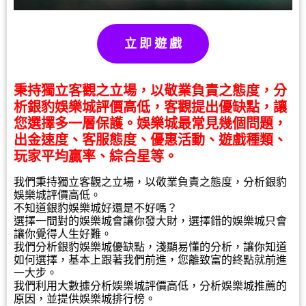
立 即 遊 戲
秉持獨立客觀之立場，以敬業負責之態度，分
析銀豹
娛樂城評價高低，客觀提出優缺點，讓
您選擇多一層保護。娛樂城最常見幾個問題，
出金速度、客服態度、優惠活動、遊戲種類、
玩家平均贏率、綜合星等。
我們秉持獨立客觀之立場，以敬業負責之態度，分析銀豹
娛樂城評價高低。
不知道銀豹娛樂城好還是不好嗎？
選擇一間對的娛樂城會讓你發大財，選擇錯的娛樂城只會
讓你覺得人生好難。
我們分析銀豹娛樂城優缺點，淺顯易懂的分析，讓你知道
如何選擇，基本上跟著我們前進，您離致富的終點就前進
一大步。
我們利用大數據分析娛樂城評價高低，分析娛樂城推薦的
原因，並提供娛樂城排行榜。