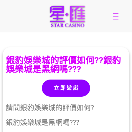
銀豹娛樂城的評價如何??銀豹
娛樂城是黑網嗎???
立 即 遊 戲
請問銀豹娛樂城的評價如何?
銀豹娛樂城是黑網嗎???