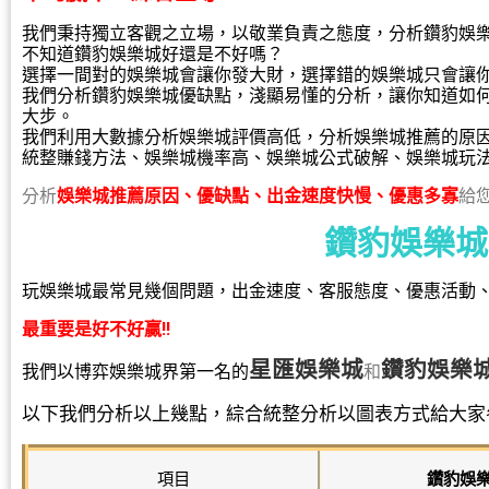
我們秉持獨立客觀之立場，以敬業負責之態度，分析鑽豹娛
不知道鑽豹娛樂城好還是不好嗎？
選擇一間對的娛樂城會讓你發大財，選擇錯的娛樂城只會讓
我們分析鑽豹娛樂城優缺點，淺顯易懂的分析，讓你知道如
大步。
我們利用大數據分析娛樂城評價高低，分析娛樂城推薦的原
統整賺錢方法、娛樂城機率高、娛樂城公式破解、娛樂城玩
分析
娛樂城推薦原因、優缺點、出金速度快慢、優惠多寡
給
鑽豹娛樂城
玩娛樂城最常見幾個問題，出金速度、客服態度、優惠活動
最重要是好不好贏!!
星匯
娛樂城
鑽豹娛樂
我們以博弈娛樂城界第一名的
和
以下我們分析以上幾點，綜合統整分析以圖表方式給大家
項目
鑽豹娛