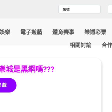
娛樂
電子遊藝
體育賽事
樂透彩票
相關討論
合
樂城是黑網嗎???
遊 戲