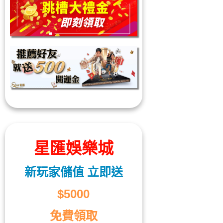
星匯娛樂城
新玩家儲值 立即送
$5000
免費領取