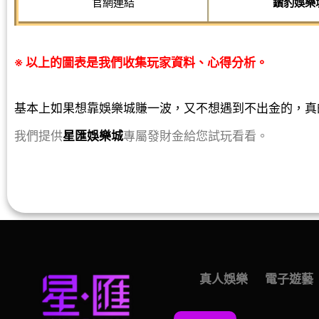
官網連結
鑽豹娛樂
※ 以上的圖表是我們收集玩家資料、心得分析。
基本上如果想靠娛樂城賺一波，又不想遇到不出金的，真
我們提供
星匯
娛樂城
專屬發財金給您試玩看看。
真人娛樂
電子遊藝