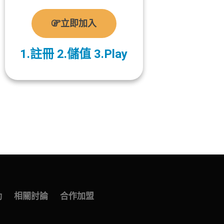
立即加入
1.註冊 2.儲值 3.Play
動
相關討論
合作加盟