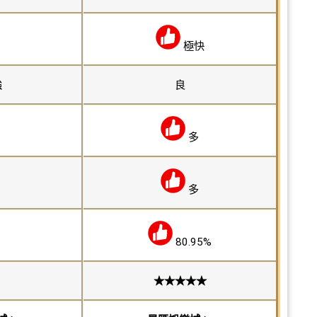
極快
強
良
多
多
80.95%
★★★★★