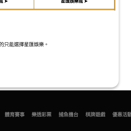
城
➤
星匯娛樂城 ➤
的只能選擇星匯娛樂。
體育賽事
樂透彩票
捕魚機台
棋牌遊戲
優惠活