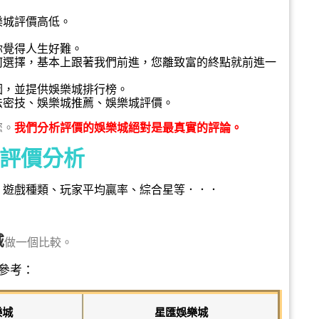
樂城評價高低。
你覺得人生好難。
何選擇，基本上跟著我們前進，您離致富的終點就前進一
因，並提供娛樂城排行榜。
法密技、娛樂城推薦、娛樂城評價。
您。
我們分析評價的娛樂城絕對是最真實的評論。
評價分析
、遊戲種類、玩家平均贏率、綜合星等．．．
城
做一個比較。
參考：
樂城
星匯娛樂城