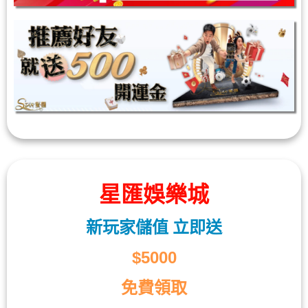
星匯娛樂城
新玩家儲值 立即送
$5000
免費領取