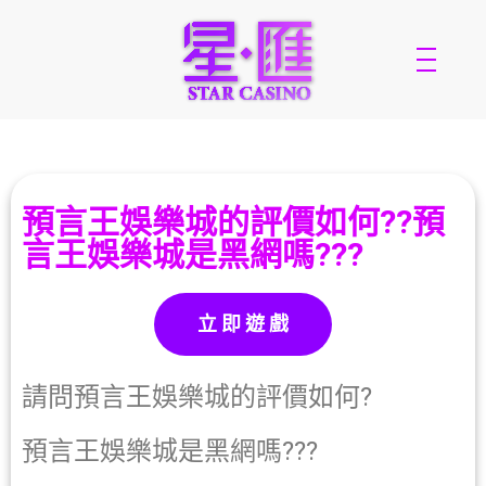
預言王娛樂城的評價如何??預
言王娛樂城是黑網嗎???
立 即 遊 戲
請問預言王娛樂城的評價如何?
預言王娛樂城是黑網嗎???