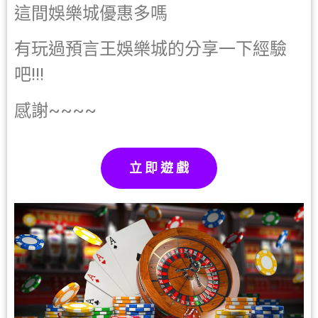
這間娛樂城優惠多嗎
有玩過預言王娛樂城的分享一下經驗
吧!!!
感謝~~~~
立 即 遊 戲