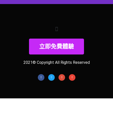
立即免費體驗
2021© Copyright All Rights Reserved