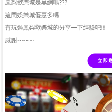
鳳梨歡樂城是黑網嗎???
這間娛樂城優惠多嗎
有玩過鳳梨歡樂城的分享一下經驗吧!!!
感謝~~~~
立 即 