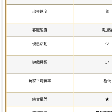
出金速度
普
客服態度
需加
優惠活動
少
遊戲種類
少
玩家平均贏率
極低
綜合星等
★