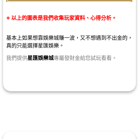
※ 以上的圖表是我們收集玩家資料、心得分析。
基本上如果想靠娛樂城賺一波，又不想遇到不出金的，
真的只能選擇星匯娛樂。
我們提供
星匯
娛樂城
專屬發財金給您試玩看看。