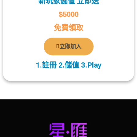
新玩家儲值 立即送
$5000
免費領取
立即加入
1.註冊 2.儲值 3.Play