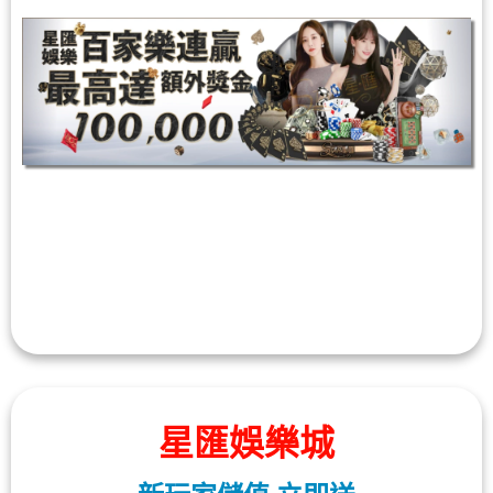
星匯娛樂城