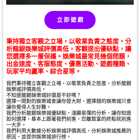
立 即 遊 戲
秉持獨立客觀之立場，以敬業負責之態度，分
析龍銀
娛樂城評價高低，客觀提出優缺點，讓
您選擇多一層保護。娛樂城最常見幾個問題，
出金速度、客服態度、優惠活動、遊戲種類、
玩家平均贏率、綜合星等。
我們秉持獨立客觀之立場，以敬業負責之態度，分析龍銀
娛樂城評價高低。
不知道龍銀娛樂城好還是不好嗎？
選擇一間對的娛樂城會讓你發大財，選擇錯的娛樂城只會
讓你覺得人生好難。
我們分析龍銀娛樂城優缺點，淺顯易懂的分析，讓你知道
如何選擇，基本上跟著我們前進，您離致富的終點就前進
一大步。
我們利用大數據分析娛樂城評價高低，分析娛樂城推薦的
原因，並提供娛樂城排行榜。