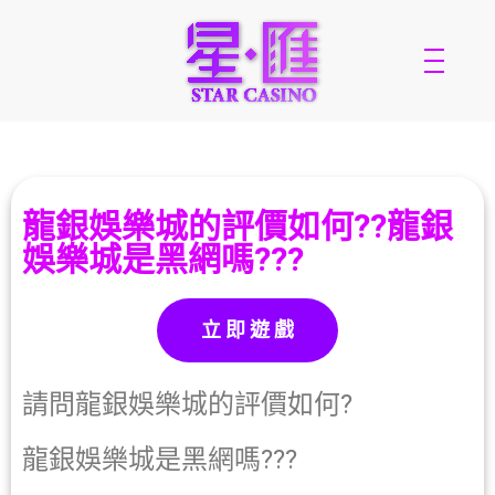
龍銀娛樂城的評價如何??龍銀
娛樂城是黑網嗎???
立 即 遊 戲
請問龍銀娛樂城的評價如何?
龍銀娛樂城是黑網嗎???