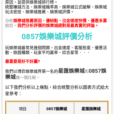
原因，並提供娛樂城排行榜。
統整賺錢方法、娛樂城機率高、娛樂城公式破解、娛樂城
玩法密技、娛樂城推薦、娛樂城評價。
分析
娛樂城推薦原因、優缺點、出金速度快慢、優惠多寡
給您。
我們分析評價的娛樂城絕對是最真實的評論。
0857娛樂城評價分析
玩娛樂城最常見幾個問題，出金速度、客服態度、優惠活
動、遊戲種類、玩家平均贏率、綜合星等．．．
最重要是好不好贏!!
星匯
娛樂城
0857娛
我們以博弈娛樂城界第一名的
和
樂城
做一個比較。
以下我們分析以上幾點，綜合統整分析以圖表方式給大
家參考：
項目
0857娛樂城
星匯娛樂城