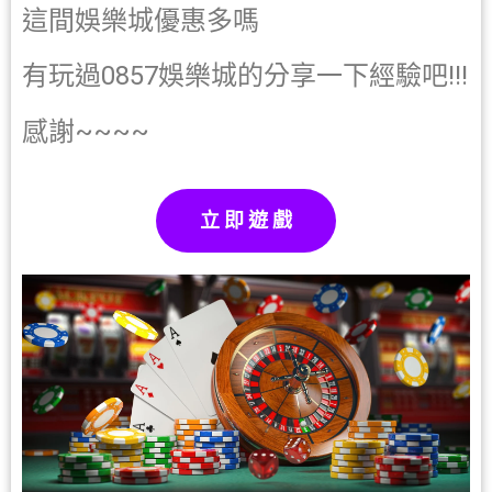
這間娛樂城優惠多嗎
有玩過0857娛樂城的分享一下經驗吧!!!
感謝~~~~
立 即 遊 戲