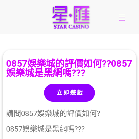
0857娛樂城的評價如何??0857
娛樂城是黑網嗎???
立 即 遊 戲
請問0857娛樂城的評價如何?
0857娛樂城是黑網嗎???