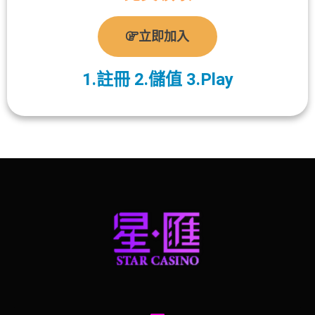
立即加入
1.註冊 2.儲值 3.Play