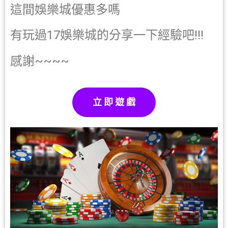
這間娛樂城優惠多嗎
有玩過17娛樂城的分享一下經驗吧!!!
感謝~~~~
立 即 遊 戲