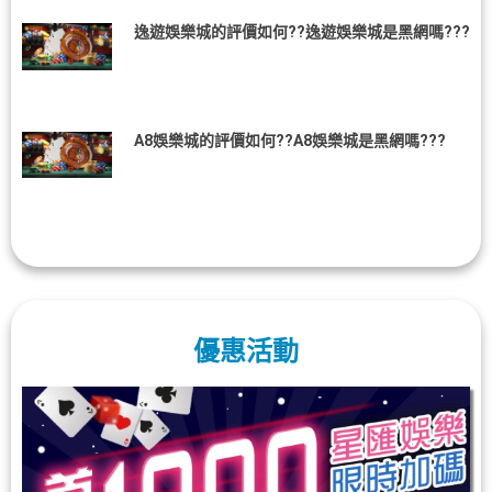
逸遊娛樂城的評價如何??逸遊娛樂城是黑網嗎???
A8娛樂城的評價如何??A8娛樂城是黑網嗎???
優惠活動