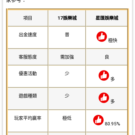
家參考：
項目
17娛樂城
星匯娛樂城
出金速度
普
極快
客服態度
需加強
良
優惠活動
少
多
遊戲種類
少
多
玩家平均贏率
極低
80.95%