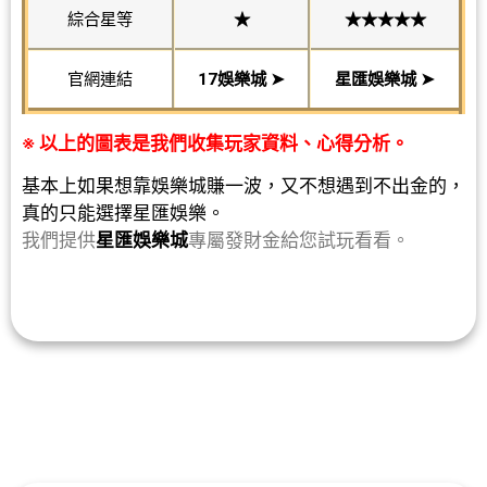
綜合星等
★
★★★★★
官網連結
17娛樂城
➤
星匯娛樂城 ➤
※ 以上的圖表是我們收集玩家資料、心得分析。
基本上如果想靠娛樂城賺一波，又不想遇到不出金的，
真的只能選擇星匯娛樂。
我們提供
星匯
娛樂城
專屬發財金給您試玩看看。