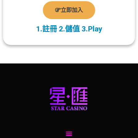
立即加入
1.註冊 2.儲值 3.Play