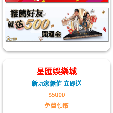
星匯娛樂城
新玩家儲值 立即送
$5000
免費領取