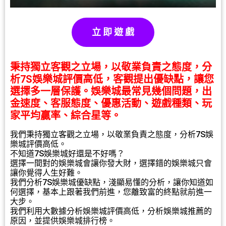
立 即 遊 戲
秉持獨立客觀之立場，以敬業負責之態度，分
析7S
娛樂城評價高低，客觀提出優缺點，讓您
選擇多一層保護。娛樂城最常見幾個問題，出
金速度、客服態度、優惠活動、遊戲種類、玩
家平均贏率、綜合星等。
我們秉持獨立客觀之立場，以敬業負責之態度，分析7S娛
樂城評價高低。
不知道7S娛樂城好還是不好嗎？
選擇一間對的娛樂城會讓你發大財，選擇錯的娛樂城只會
讓你覺得人生好難。
我們分析7S娛樂城優缺點，淺顯易懂的分析，讓你知道如
何選擇，基本上跟著我們前進，您離致富的終點就前進一
大步。
我們利用大數據分析娛樂城評價高低，分析娛樂城推薦的
原因，並提供娛樂城排行榜。