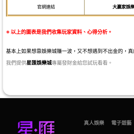
官網連結
大贏家娛
※ 以上的圖表是我們收集玩家資料、心得分析。
基本上如果想靠娛樂城賺一波，又不想遇到不出金的，真
我們提供
星匯
娛樂城
專屬發財金給您試玩看看。
真人娛樂
電子遊藝