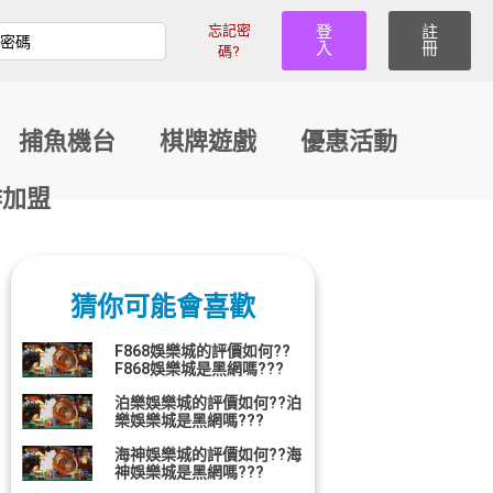
忘記密
登
註
入
冊
碼?
捕魚機台
棋牌遊戲
優惠活動
作加盟
猜你可能會喜歡
F868娛樂城的評價如何??
F868娛樂城是黑網嗎???
泊樂娛樂城的評價如何??泊
樂娛樂城是黑網嗎???
海神娛樂城的評價如何??海
神娛樂城是黑網嗎???