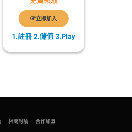
免費領取
立即加入
1.註冊 2.儲值 3.Play
動
相關討論
合作加盟