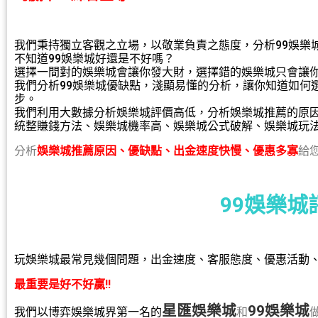
我們秉持獨立客觀之立場，以敬業負責之態度，分析99娛樂
不知道99娛樂城好還是不好嗎？
選擇一間對的娛樂城會讓你發大財，選擇錯的娛樂城只會讓
我們分析99娛樂城優缺點，淺顯易懂的分析，讓你知道如何
步。
我們利用大數據分析娛樂城評價高低，分析娛樂城推薦的原
統整賺錢方法、娛樂城機率高、娛樂城公式破解、娛樂城玩
分析
娛樂城推薦原因、優缺點、出金速度快慢、優惠多寡
給
99娛樂城
玩娛樂城最常見幾個問題，出金速度、客服態度、優惠活動
最重要是好不好贏!!
星匯
娛樂城
99娛樂城
我們以博弈娛樂城界第一名的
和