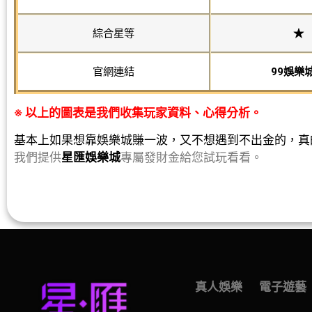
綜合星等
★
官網連結
99娛樂
※ 以上的圖表是我們收集玩家資料、心得分析。
基本上如果想靠娛樂城賺一波，又不想遇到不出金的，真
我們提供
星匯
娛樂城
專屬發財金給您試玩看看。
真人娛樂
電子遊藝