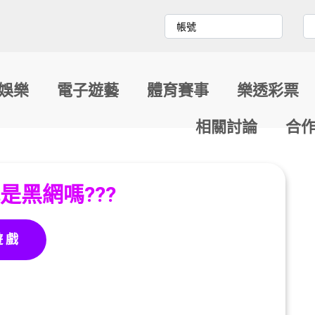
娛樂
電子遊藝
體育賽事
樂透彩票
相關討論
合
是黑網嗎???
遊 戲